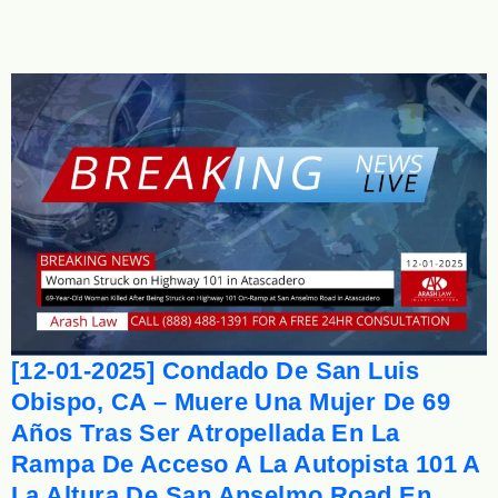
[12-01-2025] Condado De San Luis
Obispo, CA – Muere Una Mujer De 69
Años Tras Ser Atropellada En La
Rampa De Acceso A La Autopista 101 A
La Altura De San Anselmo Road En