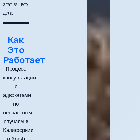
этап вашего
дела.
Как
Это
Работает
Процесс
консультации
с
адвокатами
по
несчастным
случаям в
Калифорнии
в Arash