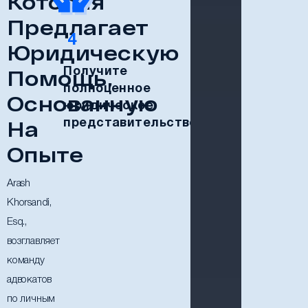
Которая
Предлагает
4
Юридическую
Помощь,
Получите
полноценное
Основанную
юридическое
На
представительство.
Опыте
Arash
Khorsandi,
Esq.,
возглавляет
команду
адвокатов
по личным