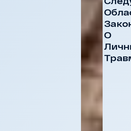
След
Обла
Зако
О
Личн
Трав