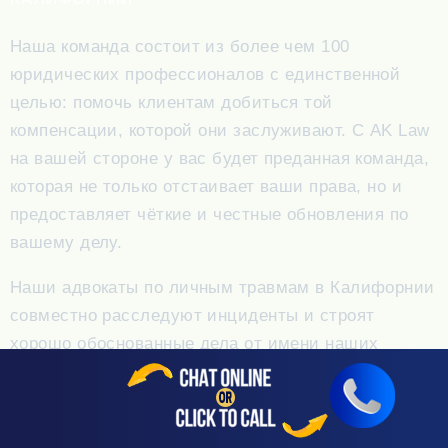
Наша команда состоит из более чем 100
юридических профессионалов с единственной
целью: помочь клиентам добиться той
компенсации, которой они заслуживают. С AK Law
на вашей стороне у вас будет преданная команда,
которая не только отстаивает ваши права, но и
предоставляет чёткие и честные обновления по
вашему делу.
Наши адвокаты по личным травмам в Калифорнии
совместно расследуют инциденты и строят
хорошо обоснованные дела от имени наших
клиентов. Какими бы ни были ваши цели —
достичь урегулирования или передать дело в суд
— мы здесь, чтобы предоставить юридическое