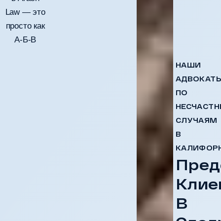
Law — это
просто как
А-Б-В
НАШИ
АДВОКАТ
ПО
НЕСЧАСТ
СЛУЧАЯМ
В
КАЛИФОР
Пред
Клие
В