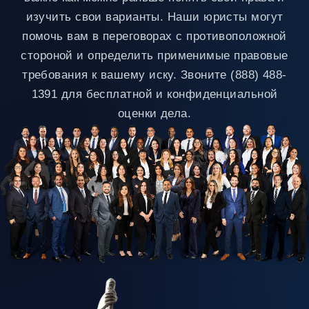
очень
сп
изучить свои варианты. Наши юристы могут
честны
с
и
си
помочь вам в переговорах с противоположной
откровенны
ко
стороной и определить применимые правовые
в
мо
отношении
бы
требования к вашему иску. Звоните (888) 488-
того,
ок
чего
1391 для бесплатной и конфиденциальной
не
следует
В
оценки дела.
ожидать,
це
и
Ar
диапазона
La
возможных
пр
исходов.
от
Еще
се
раз
эк
повторю:
ко
я
и
настоятельно
де
рекомендую
бе
эту
об
фирму,
Я
и у
на
меня
ре
сложилось
эт