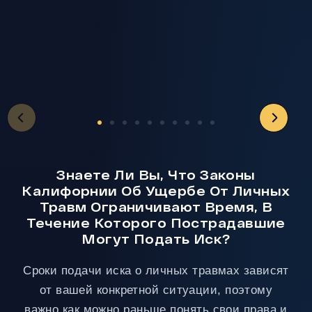
ходе
добились
го
дела.
для
пр
Общение
нас
до
с ней
компенсации,
ус
проходит
в 25
чт
очень
раз
я
легко,
превышающе
чу
а
первоначальн
их
ответы
предложение
по
приходят
страховой
Ar
очень
компании.
La
быстро!
Помимо
ре
Однозначно
всего
вс
рекомендую
прочего,
во
Знаете Ли Вы, Что Законы
всем!
они
с
Калифорнии Об Ущербе От Личных
работали
пр
Травм Ограничивают Время, В
быстро
и
и
ув
Течение Которого Пострадавшие
эффективно.
чт
Могут Подать Иск?
Не
да
говоря
мн
уже о
Сроки подачи иска о личных травмах зависят
ду
том,
сп
от вашей конкретной ситуации, поэтому
что они
и
были
по
важно как можно раньше понять свои права и