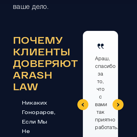
ваше дело.
ПОЧЕМУ
КЛИЕНТЫ
Араш,
ДОВЕРЯЮТ
спасибо
ARASH
за
то,
LAW
что
с
‹
›
Никаких
вами
Гонораров,
так
приятно
Если Мы
работать.
Не