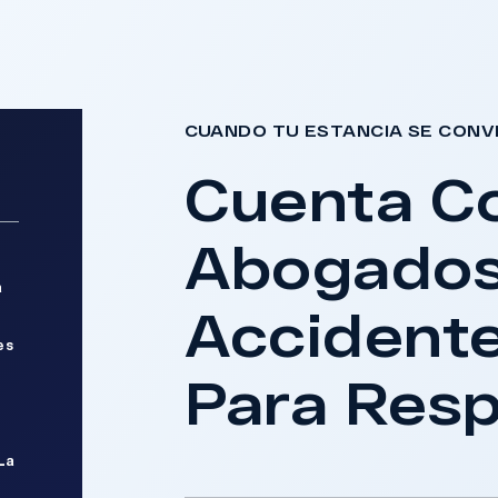
CUANDO TU ESTANCIA SE CONV
Cuenta C
Abogados
a
Accidente
es
Para Res
La