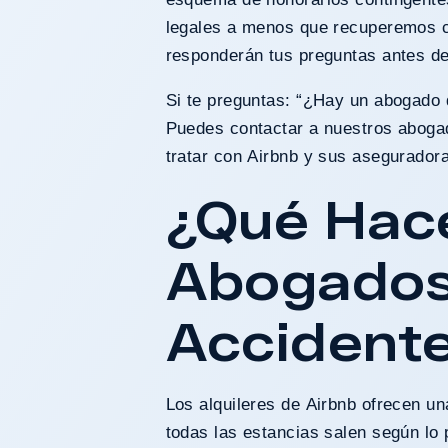
legales a menos que recuperemos 
ES RECUPERADOS
SI NO GANAMOS, NO COBRAMOS
responderán tus preguntas antes d
Si te preguntas: “¿Hay un abogado d
Puedes contactar a nuestros aboga
tratar con Airbnb y sus aseguradora
¿Qué Hac
Abogados
Accidente
Los alquileres de Airbnb ofrecen un
todas las estancias salen según lo 