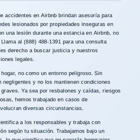
e accidentes en Airbnb brindan asesoría para
edes lesionados por propiedades inseguras en
ron una lesión durante una estancia en Airbnb, no
. Llama al (888) 488-1391 para una consulta
ienes derecho a buscar justicia y nuestros
iones legales.
 hogar, no como un entorno peligroso. Sin
n negligentes y no los mantienen condiciones
graves. Ya sea por resbalones y caídas, riesgos
uosas, hemos trabajado en casos de
nvolucran diversas circunstancias.
dentifica a los responsables y trabaja con
ón según tu situación. Trabajamos bajo un
, lo que significa que no pagarás honorarios