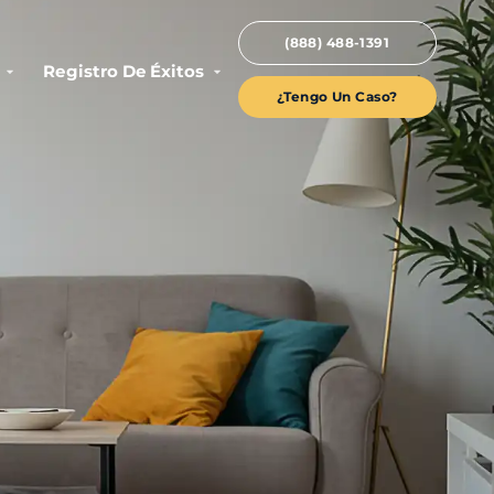
(888) 488-1391
Registro De Éxitos
¿Tengo Un Caso?