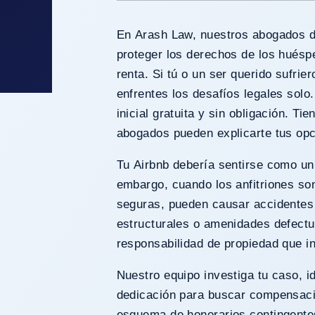
En Arash Law, nuestros abogados d
proteger los derechos de los huésp
renta. Si tú o un ser querido sufrie
enfrentes los desafíos legales solo
inicial gratuita y sin obligación. T
abogados pueden explicarte tus opc
Tu Airbnb debería sentirse como un
embargo, cuando los anfitriones so
s De
seguras, pueden causar accidentes 
estructurales o amenidades defect
n Airbnb
responsabilidad de propiedad que i
Nuestro equipo investiga tu caso, i
dedicación para buscar compensaci
esquema de honorarios contingentes