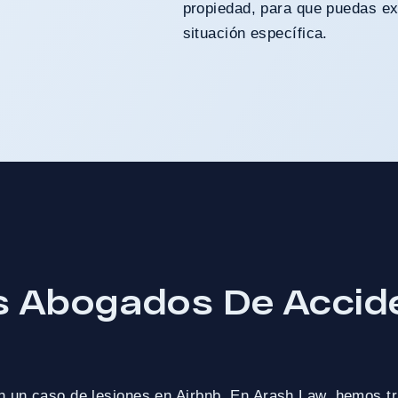
propiedad, para que puedas e
situación específica.
os Abogados De Accid
 en un caso de lesiones en Airbnb. En Arash Law, hemos 