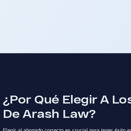
¿Por Qué Elegir A L
De Arash Law?
Elegir al abogado correcto es crucial para tener éxito