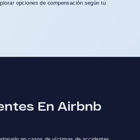
xplorar opciones de compensación según tu
entes En Airbnb
trabajado en casos de víctimas de accidentes,