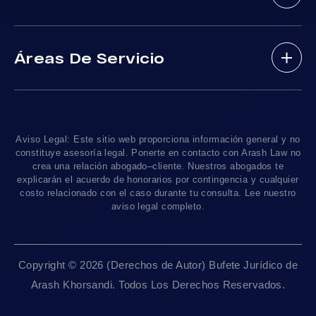
Areas De Practica
Víctimas De Accidentes De DUI
(888) 488-1391
Resultados De Casos
Accidentes En Viajes-Compartido Uber Y Lyft
Áreas De Servicio
Testimonios
Accidentes En Motocicleta
¿Tengo Un Caso?
Accidentes De Trafico Locales
Accidentes Peatonales
Los Angeles
, CA 90010
Blog De Lesiones Personales
Responsabilidad Del Producto
Charlemos
Linea De 24hrs: (213) 277-5878
Preguntas Frecuentes
Abogados De Accidentes De Tren
Linea De 24hrs: (310) 277-7529
Aviso Legal: Este sitio web proporciona información general y no
Contáctanos
Accidentes De Camiones
constituye asesoría legal. Ponerte en contacto con Arash Law no
Disponible Sólo Con Cita Previa
crea una relación abogado–cliente. Nuestros abogados te
Empleos
Abogados De Muerte Por Negligencia
explicarán el acuerdo de honorarios por contingencia y cualquier
costo relacionado con el caso durante tu consulta. Lee nuestro
Mapa Del Sitio
Sacramento, CA 95825
aviso legal completo.
Linea De 24hrs: (916) 414-9552
Pautas Editoriales
Disponible Sólo Con Cita Previa
Copyright © 2026 (Derechos de Autor) Bufete Jurídico de
San Francisco, CA 94111
Arash Khorsandi. Todos Los Derechos Reservados.
Linea De 24hrs: (415) 969-7799