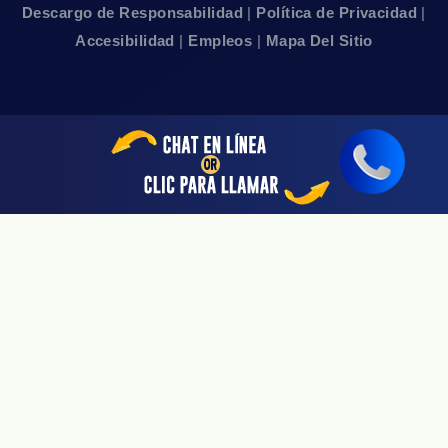
Disponible Sólo Con Cita Previa
Descargo de Responsabilidad
|
Política de Privacidad
|
Accesibilidad
|
Empleos
|
Mapa Del Sitio
Sherman Oaks, CA 91403
Linea De 24hrs: (818) 696-4440
Disponible Sólo Con Cita Previa
San Jose, CA 95113
Linea De 24hrs: (408) 766-3161
Disponible Sólo Con Cita Previa
Riverside, CA 92505
Linea De 24hrs: (951) 530-4659
Disponible Sólo Con Cita Previa
San Diego, CA 92108
Linea De 24hrs: (619) 431-4840