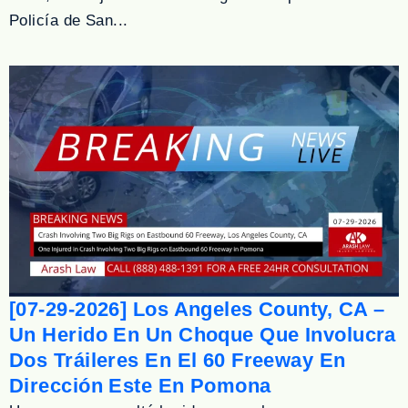
Policía de San...
[07-29-2026] Los Angeles County, CA –
Un Herido En Un Choque Que Involucra
Dos Tráileres En El 60 Freeway En
Dirección Este En Pomona