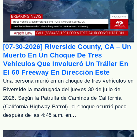
[07-30-2026] Riverside County, CA – Un
Muerto En Un Choque De Tres
Vehículos Que Involucró Un Tráiler En
El 60 Freeway En Dirección Este
Una persona murió en un choque de tres vehículos en
Riverside la madrugada del jueves 30 de julio de
2026. Según la Patrulla de Caminos de California
(California Highway Patrol), el choque ocurrió poco
después de las 4:45 a.m. en...