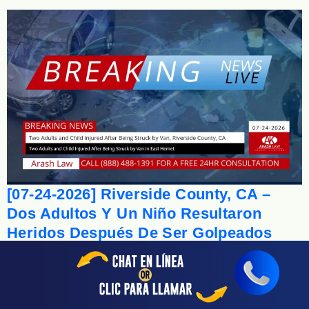
[07-24-2026] Riverside County, CA –
Dos Adultos Y Un Niño Resultaron
Heridos Después De Ser Golpeados
Por Una *Van* En East Hemet
Dos adultos y un niño resultaron heridos después de
ser golpeados por una van mientras caminaban por