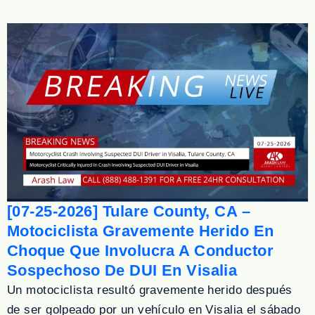
[07-25-2026] Tulare County, CA –
Motociclista Gravemente Herido En
Choque Que Involucra A Conductor
Sospechoso De DUI En Visalia
Un motociclista resultó gravemente herido después
de ser golpeado por un vehículo en Visalia el sábado