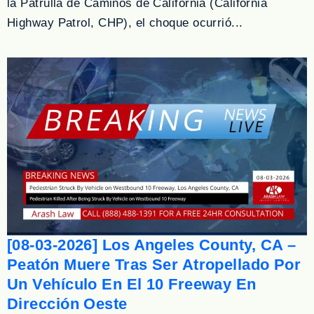
la Patrulla de Caminos de California (California
Highway Patrol, CHP), el choque ocurrió...
[08-03-2026] Los Angeles County, CA –
Peatón Muere Tras Ser Atropellado Por
Un Vehículo En El 10 Freeway En
Dirección Oeste