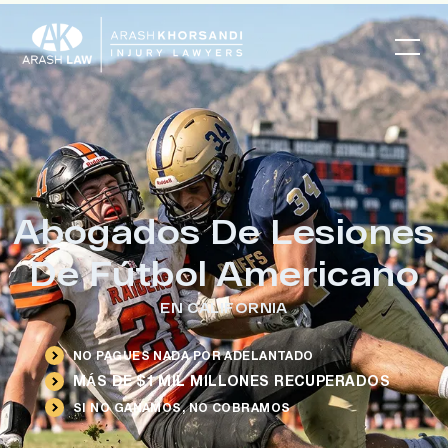
Abogados De Lesiones
De Fútbol Americano
EN CALIFORNIA
NO PAGUES NADA POR ADELANTADO
MÁS DE $1 MIL MILLONES RECUPERADOS
SI NO GANAMOS, NO COBRAMOS