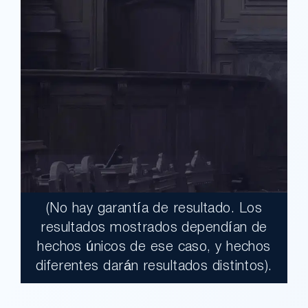
(No hay garantía de resultado. Los
$17,900,000.00
resultados mostrados dependían de
hechos únicos de ese caso, y hechos
Un jurado declaró al Condado de Los
diferentes darán resultados distintos).
Ángeles totalmente responsable de un
grave accidente que dejó a dos clientes
con necesidades médicas a largo plazo.