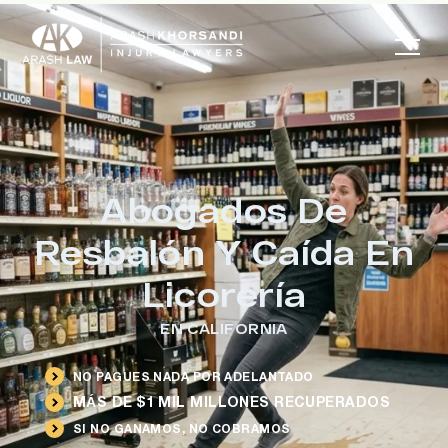
Abogados De
Resbalón Y Caída En
Licorería
EN CALIFORNIA
NO PAGUES NADA POR ADELANTADO
MÁS DE $1 MIL MILLONES RECUPERADOS
SI NO GANAMOS, NO COBRAMOS