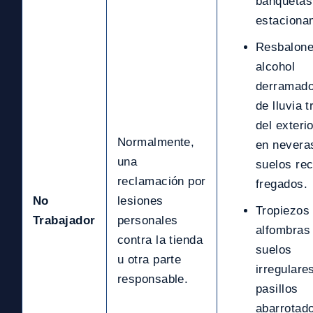
banquetas
estaciona
Resbalones por
alcohol
derramado
de lluvia t
del exteri
Normalmente,
en nevera
una
suelos rec
reclamación por
fregados.
No
lesiones
Tropiezos con
Trabajador
personales
alfombras 
contra la tienda
suelos
u otra parte
irregulare
responsable.
pasillos
abarrotad