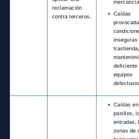
mercancía
reclamación
Caídas
contra terceros.
provocada
condicion
inseguras 
trastienda
mantenimi
deficiente
equipos
defectuos
Caídas en los
pasillos, l
entradas, 
zonas de c