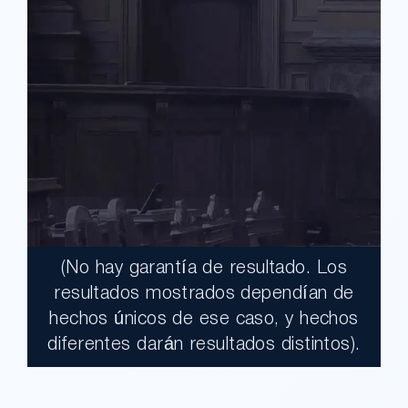
(No hay garantía de resultado. Los
$17,900,000.00
resultados mostrados dependían de
hechos únicos de ese caso, y hechos
Un jurado declaró al Condado de Los
diferentes darán resultados distintos).
e
Ángeles totalmente responsable de un
bat
grave accidente que dejó a dos clientes
s.
con necesidades médicas a largo plazo.