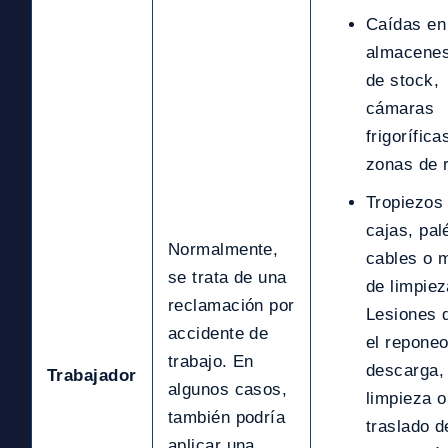
Caídas en
almacenes
de stock,
cámaras
frigorífica
zonas de r
Tropiezos con
cajas, pal
Normalmente,
cables o m
se trata de una
de limpiez
reclamación por
Lesiones 
accidente de
el reponeo
trabajo. En
descarga, 
Trabajador
algunos casos,
limpieza o
también podría
traslado d
aplicar una