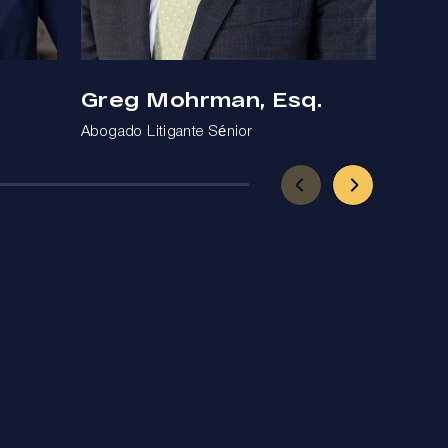
Greg Mohrman, Esq.
Ben
Abogado Litigante Sénior
Abogad