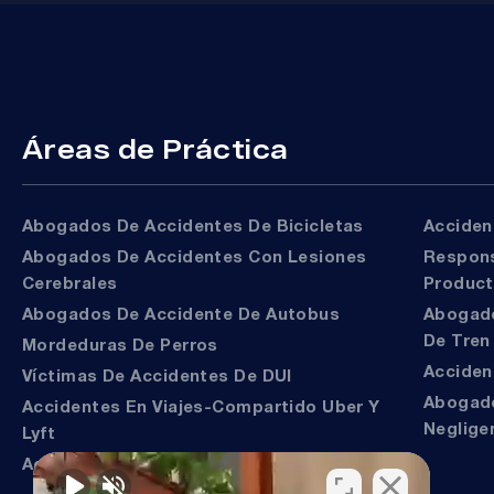
Áreas de Práctica
Abogados De Accidentes De Bicicletas
Accide
Abogados De Accidentes Con Lesiones
Responsabilidad Del
Cerebrales
Produc
Abogados De Accidente De Autobus
Abogados De Accidentes
De Tren
Mordeduras De Perros
Accide
Víctimas De Accidentes De DUI
Abogados De Muerte Por
Accidentes En Viajes-Compartido Uber Y
Neglige
Lyft
Accidentes En Motocicleta