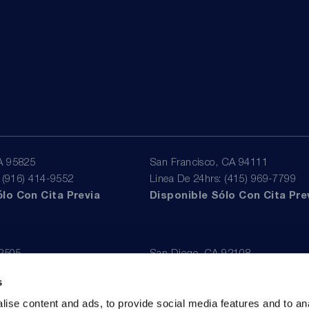
A 95825
San Francisco, CA 94111
: (916) 414-9552
Linea De 24hrs: (415) 969-7799
lo Con Cita Previa
Disponible Sólo Con Cita Pre
92505
San Diego, CA 92108
: (951) 530-4659
Linea De 24hrs: (619) 431-4840
s
lo Con Cita Previa
Disponible Sólo Con Cita Pre
ise content and ads, to provide social media features and to an