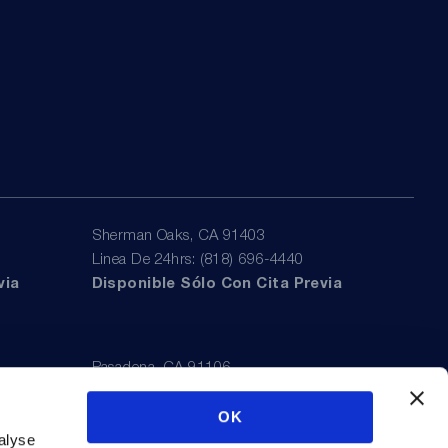
Sherman Oaks, CA 91403
Linea De 24hrs: (818) 696-4440
via
Disponible Sólo Con Cita Previa
Pasadena, CA 91106
Linea De 24hrs: (626) 723-3933
OK
via
Disponible Sólo Con Cita Previa
alyse