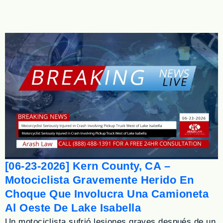
[06-23-2026] Kern County, CA –
Motociclista Gravemente Herido En
Choque Que Involucra Una Camioneta
Al Oeste De Lake Isabella
Un motociclista sufrió lesiones graves después de un