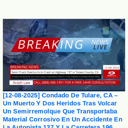
[12-08-2025] Condado De Tulare, CA –
Un Muerto Y Dos Heridos Tras Volcar
Un Semirremolque Que Transportaba
Material Corrosivo En Un Accidente En
La Autopista 137 Y La Carretera 196