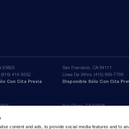
A 95825
San Francisco, CA 94111
: (916) 414-9552
Linea De 24hrs: (415) 969-7799
lo Con Cita Previa
Disponible Sólo Con Cita Pre
92505
San Diego, CA 92108
: (951) 530-4659
Linea De 24hrs: (619) 431-4840
s
lo Con Cita Previa
Disponible Sólo Con Cita Pre
ise content and ads, to provide social media features and to an