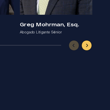
Greg Mohrman, Esq.
Ben
Abogado Litigante Sénior
Abogad