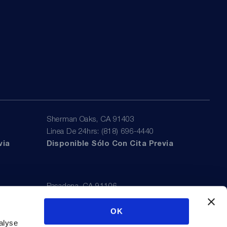
Sherman Oaks, CA 91403
Linea De 24hrs: (818) 696-4440
via
Disponible Sólo Con Cita Previa
Pasadena, CA 91106
Linea De 24hrs: (626) 723-3933
OK
via
Disponible Sólo Con Cita Previa
alyse