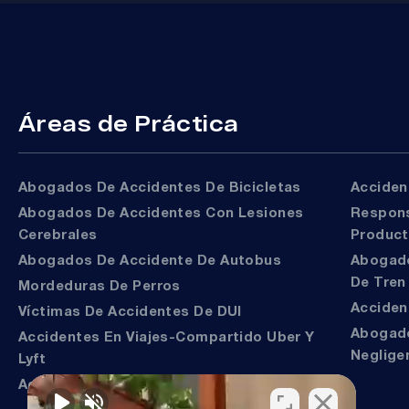
Áreas de Práctica
Abogados De Accidentes De Bicicletas
Accide
Abogados De Accidentes Con Lesiones
Responsabilidad Del
Cerebrales
Produc
Abogados De Accidente De Autobus
Abogados De Accidentes
De Tren
Mordeduras De Perros
Accide
Víctimas De Accidentes De DUI
Abogados De Muerte Por
Accidentes En Viajes-Compartido Uber Y
Neglige
Lyft
Accidentes En Motocicleta