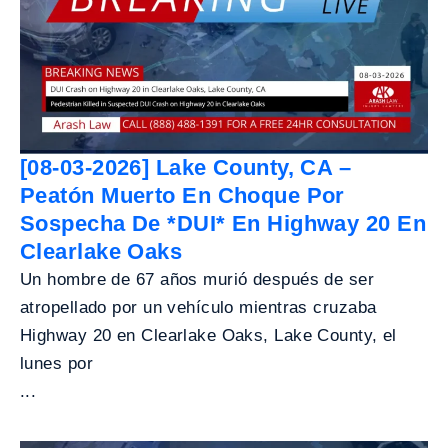
[08-03-2026] Lake County, CA –
Peatón Muerto En Choque Por
Sospecha De *DUI* En Highway 20 En
Clearlake Oaks
Un hombre de 67 años murió después de ser
atropellado por un vehículo mientras cruzaba
Highway 20 en Clearlake Oaks, Lake County, el
lunes por
...