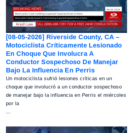
[08-05-2026] Riverside County, CA –
Motociclista Críticamente Lesionado
En Choque Que Involucra A
Conductor Sospechoso De Manejar
Bajo La Influencia En Perris
Un motociclista sufrió lesiones críticas en un
choque que involucró a un conductor sospechoso
de manejar bajo la influencia en Perris el miércoles
por la
...