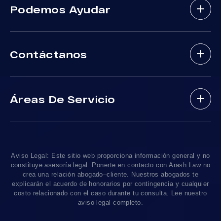
Podemos Ayudar
Abogados De Accidentes Con Lesiones
Cerebrales
Sobre Nosotros
Abogados De Accidente De Autobus
Contáctanos
Nuestros Abogados
Mordeduras De Perros
Areas De Practica
Víctimas De Accidentes De DUI
(888) 488-1391
Resultados De Casos
Accidentes En Viajes-Compartido Uber Y Lyft
Áreas De Servicio
Testimonios
Accidentes En Motocicleta
¿Tengo Un Caso?
Accidentes De Trafico Locales
Accidentes Peatonales
Los Angeles
, CA 90010
Blog De Lesiones Personales
Responsabilidad Del Producto
Charlemos
Linea De 24hrs: (213) 277-5878
Preguntas Frecuentes
Abogados De Accidentes De Tren
Linea De 24hrs: (310) 277-7529
Aviso Legal: Este sitio web proporciona información general y no
Contáctanos
Accidentes De Camiones
constituye asesoría legal. Ponerte en contacto con Arash Law no
Disponible Sólo Con Cita Previa
crea una relación abogado–cliente. Nuestros abogados te
Empleos
Abogados De Muerte Por Negligencia
explicarán el acuerdo de honorarios por contingencia y cualquier
costo relacionado con el caso durante tu consulta. Lee nuestro
Mapa Del Sitio
Sacramento, CA 95825
aviso legal completo.
Linea De 24hrs: (916) 414-9552
Pautas Editoriales