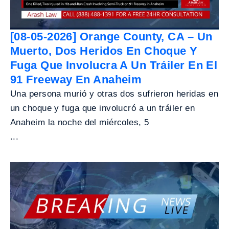
[08-05-2026] Orange County, CA – Un
Muerto, Dos Heridos En Choque Y
Fuga Que Involucra A Un Tráiler En El
91 Freeway En Anaheim
Una persona murió y otras dos sufrieron heridas en
un choque y fuga que involucró a un tráiler en
Anaheim la noche del miércoles, 5
...