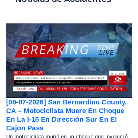
[08-07-2026] San Bernardino County,
CA – Motociclista Muere En Choque
En La I-15 En Dirección Sur En El
Cajon Pass
Un motociclista murió en un choque que involucró