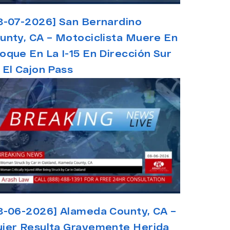
8-07-2026] San Bernardino
unty, CA – Motociclista Muere En
oque En La I-15 En Dirección Sur
 El Cajon Pass
8-06-2026] Alameda County, CA –
jer Resulta Gravemente Herida