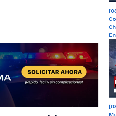
[0
Co
Ch
En
[0
Mu