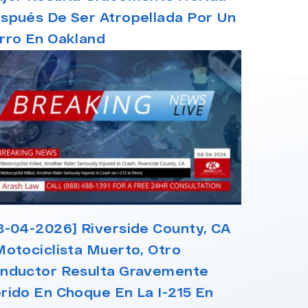
spués De Ser Atropellada Por Un
rro En Oakland
8-04-2026] Riverside County, CA
Motociclista Muerto, Otro
nductor Resulta Gravemente
rido En Choque En La I-215 En