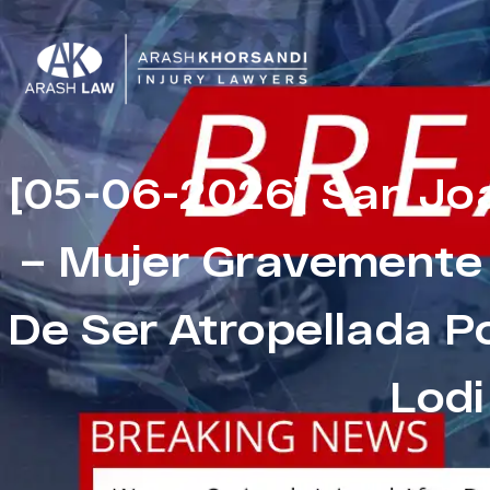
[05-06-2026] San Jo
– Mujer Gravemente
De Ser Atropellada P
Lodi