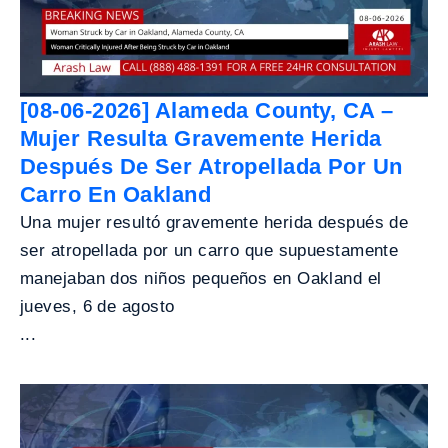
[08-06-2026] Alameda County, CA –
Mujer Resulta Gravemente Herida
Después De Ser Atropellada Por Un
Carro En Oakland
Una mujer resultó gravemente herida después de
ser atropellada por un carro que supuestamente
manejaban dos niños pequeños en Oakland el
jueves, 6 de agosto
...