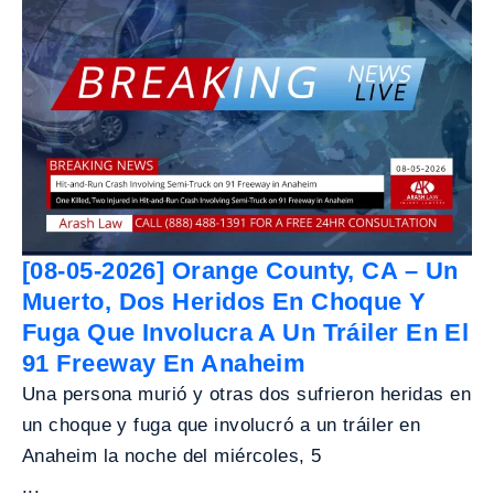
[08-05-2026] Orange County, CA – Un
Muerto, Dos Heridos En Choque Y
Fuga Que Involucra A Un Tráiler En El
91 Freeway En Anaheim
Una persona murió y otras dos sufrieron heridas en
un choque y fuga que involucró a un tráiler en
Anaheim la noche del miércoles, 5
...