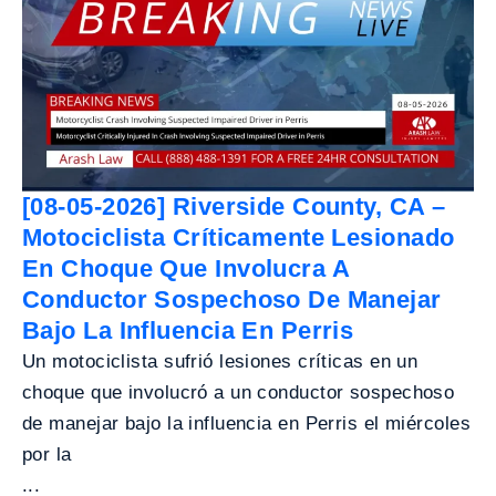
[08-05-2026] Riverside County, CA –
Motociclista Críticamente Lesionado
En Choque Que Involucra A
Conductor Sospechoso De Manejar
Bajo La Influencia En Perris
Un motociclista sufrió lesiones críticas en un
choque que involucró a un conductor sospechoso
de manejar bajo la influencia en Perris el miércoles
por la
...