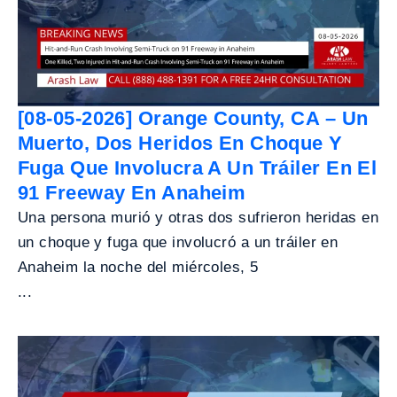
[08-05-2026] Orange County, CA – Un
Muerto, Dos Heridos En Choque Y
Fuga Que Involucra A Un Tráiler En El
91 Freeway En Anaheim
Una persona murió y otras dos sufrieron heridas en
un choque y fuga que involucró a un tráiler en
Anaheim la noche del miércoles, 5
...