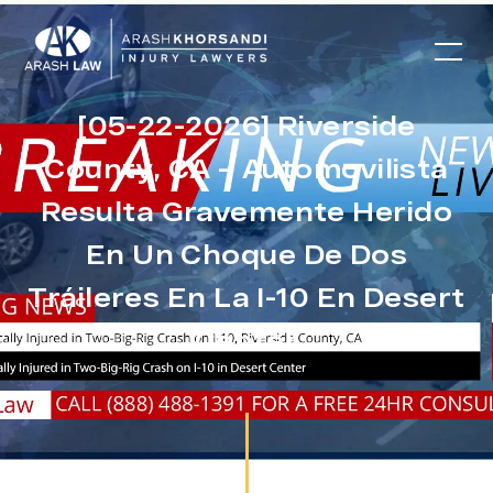
[05-22-2026] Riverside
County, CA – Automovilista
Resulta Gravemente Herido
En Un Choque De Dos
Tráileres En La I-10 En Desert
Center