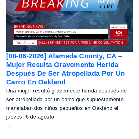
[08-06-2026] Alameda County, CA –
Mujer Resulta Gravemente Herida
Después De Ser Atropellada Por Un
Carro En Oakland
Una mujer resultó gravemente herida después de
ser atropellada por un carro que supuestamente
manejaban dos niños pequeños en Oakland el
jueves, 6 de agosto
...