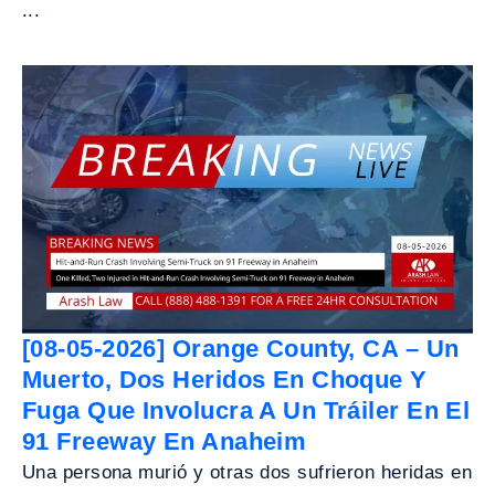
...
[08-05-2026] Orange County, CA – Un
Muerto, Dos Heridos En Choque Y
Fuga Que Involucra A Un Tráiler En El
91 Freeway En Anaheim
Una persona murió y otras dos sufrieron heridas en