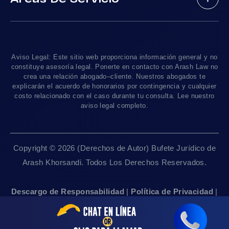
Testimonios
Accidentes En Motocicleta
¿Tengo Un Caso?
Accidentes De Trafico Locales
Accidentes Peatonales
Los Angeles
, CA 90010
Blog De Lesiones Personales
Responsabilidad Del Producto
Charlemos
Linea De 24hrs: (213) 277-5878
Preguntas Frecuentes
Abogados De Accidentes De Tren
Linea De 24hrs: (310) 277-7529
Aviso Legal: Este sitio web proporciona información general y no
Contáctanos
Accidentes De Camiones
constituye asesoría legal. Ponerte en contacto con Arash Law no
Disponible Sólo Con Cita Previa
crea una relación abogado–cliente. Nuestros abogados te
Empleos
Abogados De Muerte Por Negligencia
explicarán el acuerdo de honorarios por contingencia y cualquier
costo relacionado con el caso durante tu consulta. Lee nuestro
Mapa Del Sitio
Sacramento, CA 95825
aviso legal completo.
Linea De 24hrs: (916) 414-9552
Pautas Editoriales
Disponible Sólo Con Cita Previa
Copyright © 2026 (Derechos de Autor) Bufete Jurídico de
San Francisco, CA 94111
Arash Khorsandi. Todos Los Derechos Reservados.
Linea De 24hrs: (415) 969-7799
Disponible Sólo Con Cita Previa
Descargo de Responsabilidad
|
Política de Privacidad
|
Accesibilidad
|
Empleos
|
Mapa Del Sitio
Sherman Oaks, CA 91403