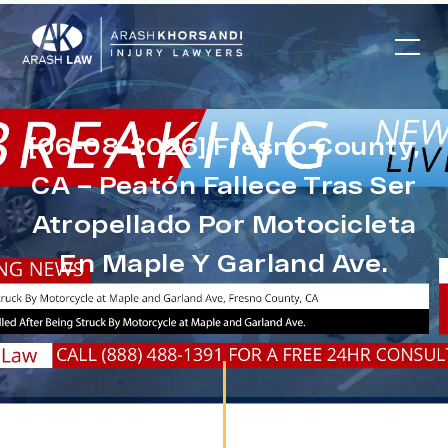
[06-08-2026] Fresno County,
CA – Peatón Fallece Tras Ser
Atropellado Por Motocicleta
En Maple Y Garland Ave.