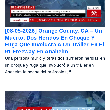
[08-05-2026] Orange County, CA – Un
Muerto, Dos Heridos En Choque Y
Fuga Que Involucra A Un Tráiler En El
91 Freeway En Anaheim
Una persona murió y otras dos sufrieron heridas en
un choque y fuga que involucró a un tráiler en
Anaheim la noche del miércoles, 5
...