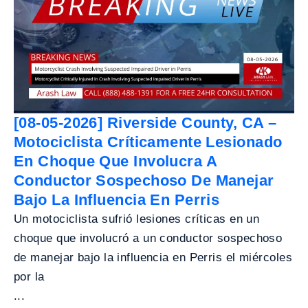
[08-05-2026] Riverside County, CA –
Motociclista Críticamente Lesionado
En Choque Que Involucra A
Conductor Sospechoso De Manejar
Bajo La Influencia En Perris
Un motociclista sufrió lesiones críticas en un
choque que involucró a un conductor sospechoso
de manejar bajo la influencia en Perris el miércoles
por la
...