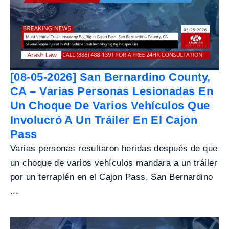
[08-05-2026] San Bernardino County,
CA – Varias Personas Lesionadas En
Un Choque De Varios Vehículos Que
Involucró A Un Tráiler En El Cajon
Pass
Varias personas resultaron heridas después de que
un choque de varios vehículos mandara a un tráiler
por un terraplén en el Cajon Pass, San Bernardino
...