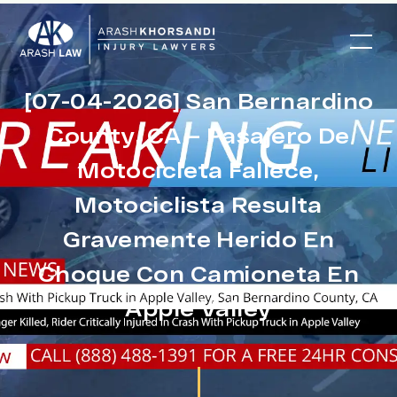
[07-04-2026] San Bernardino
County, CA – Pasajero De
Motocicleta Fallece,
Motociclista Resulta
Gravemente Herido En
Choque Con Camioneta En
Apple Valley