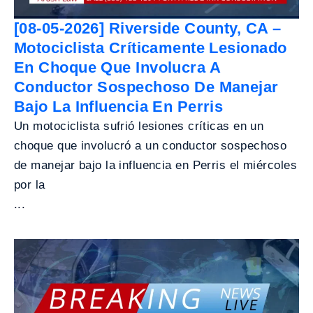
[08-05-2026] Riverside County, CA –
Motociclista Críticamente Lesionado
En Choque Que Involucra A
Conductor Sospechoso De Manejar
Bajo La Influencia En Perris
Un motociclista sufrió lesiones críticas en un
choque que involucró a un conductor sospechoso
de manejar bajo la influencia en Perris el miércoles
por la
...