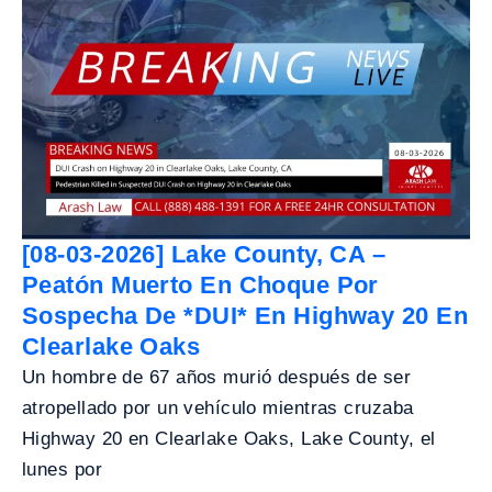
[08-03-2026] Lake County, CA –
Peatón Muerto En Choque Por
Sospecha De *DUI* En Highway 20 En
Clearlake Oaks
Un hombre de 67 años murió después de ser
atropellado por un vehículo mientras cruzaba
Highway 20 en Clearlake Oaks, Lake County, el
lunes por