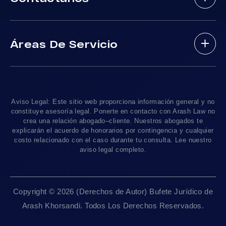
Areas De Practica
Víctimas De Accidentes De DUI
(888) 488-1391
Resultados De Casos
Accidentes En Viajes-Compartido Uber Y Lyft
Áreas De Servicio
Testimonios
Accidentes En Motocicleta
¿Tengo Un Caso?
Accidentes De Trafico Locales
Accidentes Peatonales
Los Angeles
, CA 90010
Blog De Lesiones Personales
Responsabilidad Del Producto
Charlemos
Linea De 24hrs: (213) 277-5878
Preguntas Frecuentes
Abogados De Accidentes De Tren
Linea De 24hrs: (310) 277-7529
Aviso Legal: Este sitio web proporciona información general y no
Contáctanos
Accidentes De Camiones
constituye asesoría legal. Ponerte en contacto con Arash Law no
Disponible Sólo Con Cita Previa
crea una relación abogado–cliente. Nuestros abogados te
Empleos
Abogados De Muerte Por Negligencia
explicarán el acuerdo de honorarios por contingencia y cualquier
costo relacionado con el caso durante tu consulta. Lee nuestro
Mapa Del Sitio
Sacramento, CA 95825
aviso legal completo.
Linea De 24hrs: (916) 414-9552
Pautas Editoriales
Disponible Sólo Con Cita Previa
Copyright © 2026 (Derechos de Autor) Bufete Jurídico de
San Francisco, CA 94111
Arash Khorsandi. Todos Los Derechos Reservados.
Linea De 24hrs: (415) 969-7799