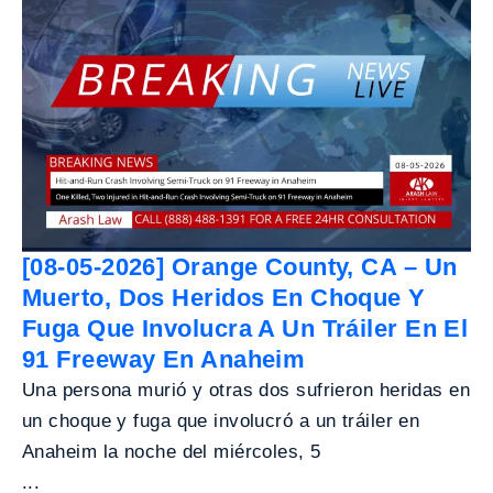
[08-05-2026] Orange County, CA – Un
Muerto, Dos Heridos En Choque Y
Fuga Que Involucra A Un Tráiler En El
91 Freeway En Anaheim
Una persona murió y otras dos sufrieron heridas en
un choque y fuga que involucró a un tráiler en
Anaheim la noche del miércoles, 5
...