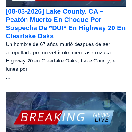
[08-03-2026] Lake County, CA –
Peatón Muerto En Choque Por
Sospecha De *DUI* En Highway 20 En
Clearlake Oaks
Un hombre de 67 años murió después de ser
atropellado por un vehículo mientras cruzaba
Highway 20 en Clearlake Oaks, Lake County, el
lunes por
...