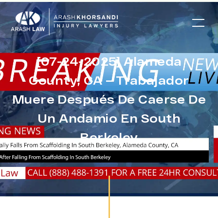
[07-24-2025] Alameda
County, CA – Trabajador
Muere Después De Caerse De
Un Andamio En South
Berkeley