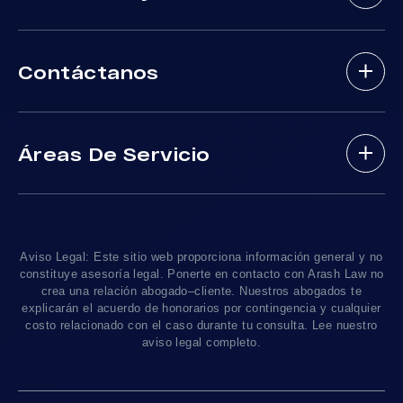
Cerebrales
Sobre Nosotros
Abogados De Accidente De Autobus
Contáctanos
Nuestros Abogados
Mordeduras De Perros
Areas De Practica
Víctimas De Accidentes De DUI
(888) 488-1391
Resultados De Casos
Accidentes En Viajes-Compartido Uber Y Lyft
Áreas De Servicio
Testimonios
Accidentes En Motocicleta
¿Tengo Un Caso?
Accidentes De Trafico Locales
Accidentes Peatonales
Los Angeles
, CA 90010
Blog De Lesiones Personales
Responsabilidad Del Producto
Charlemos
Linea De 24hrs: (213) 277-5878
Preguntas Frecuentes
Abogados De Accidentes De Tren
Linea De 24hrs: (310) 277-7529
Aviso Legal: Este sitio web proporciona información general y no
Contáctanos
Accidentes De Camiones
constituye asesoría legal. Ponerte en contacto con Arash Law no
Disponible Sólo Con Cita Previa
crea una relación abogado–cliente. Nuestros abogados te
Empleos
Abogados De Muerte Por Negligencia
explicarán el acuerdo de honorarios por contingencia y cualquier
costo relacionado con el caso durante tu consulta. Lee nuestro
Mapa Del Sitio
Sacramento, CA 95825
aviso legal completo.
Linea De 24hrs: (916) 414-9552
Pautas Editoriales
Disponible Sólo Con Cita Previa