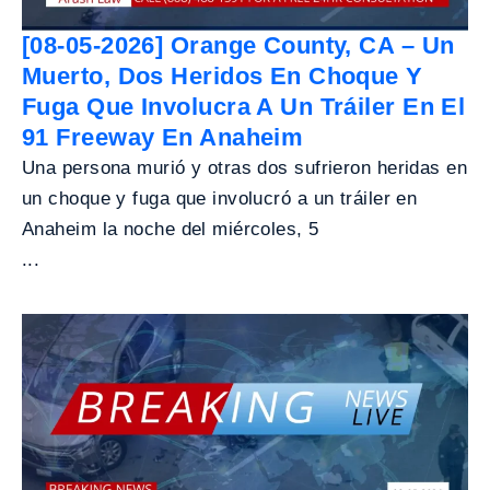
[08-05-2026] Orange County, CA – Un
Muerto, Dos Heridos En Choque Y
Fuga Que Involucra A Un Tráiler En El
91 Freeway En Anaheim
Una persona murió y otras dos sufrieron heridas en
un choque y fuga que involucró a un tráiler en
Anaheim la noche del miércoles, 5
...