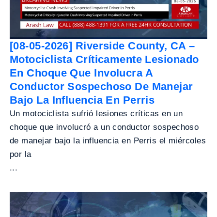
[08-05-2026] Riverside County, CA –
Motociclista Críticamente Lesionado
En Choque Que Involucra A
Conductor Sospechoso De Manejar
Bajo La Influencia En Perris
Un motociclista sufrió lesiones críticas en un
choque que involucró a un conductor sospechoso
de manejar bajo la influencia en Perris el miércoles
por la
...