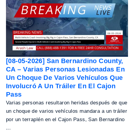
[08-05-2026] San Bernardino County,
CA – Varias Personas Lesionadas En
Un Choque De Varios Vehículos Que
Involucró A Un Tráiler En El Cajon
Pass
Varias personas resultaron heridas después de que
un choque de varios vehículos mandara a un tráiler
por un terraplén en el Cajon Pass, San Bernardino
...