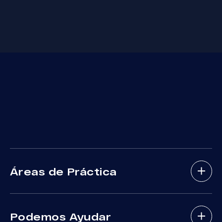
Áreas de Práctica
Abogados De Accidentes De Bicicletas
Podemos Ayudar
Abogados De Accidentes Con Lesiones