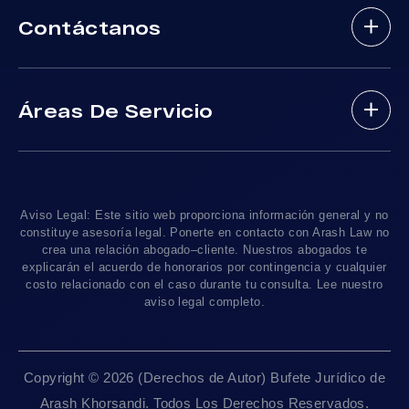
Contáctanos
Nuestros Abogados
Mordeduras De Perros
Areas De Practica
Víctimas De Accidentes De DUI
(888) 488-1391
Resultados De Casos
Accidentes En Viajes-Compartido Uber Y Lyft
Áreas De Servicio
Testimonios
Accidentes En Motocicleta
¿Tengo Un Caso?
Accidentes De Trafico Locales
Accidentes Peatonales
Los Angeles
, CA 90010
Blog De Lesiones Personales
Responsabilidad Del Producto
Charlemos
Linea De 24hrs: (213) 277-5878
Preguntas Frecuentes
Abogados De Accidentes De Tren
Linea De 24hrs: (310) 277-7529
Aviso Legal: Este sitio web proporciona información general y no
Contáctanos
Accidentes De Camiones
constituye asesoría legal. Ponerte en contacto con Arash Law no
Disponible Sólo Con Cita Previa
crea una relación abogado–cliente. Nuestros abogados te
Empleos
Abogados De Muerte Por Negligencia
explicarán el acuerdo de honorarios por contingencia y cualquier
costo relacionado con el caso durante tu consulta. Lee nuestro
Mapa Del Sitio
Sacramento, CA 95825
aviso legal completo.
Linea De 24hrs: (916) 414-9552
Pautas Editoriales
Disponible Sólo Con Cita Previa
Copyright © 2026 (Derechos de Autor) Bufete Jurídico de
San Francisco, CA 94111
Arash Khorsandi. Todos Los Derechos Reservados.