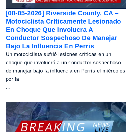
[08-05-2026] Riverside County, CA –
Motociclista Críticamente Lesionado
En Choque Que Involucra A
Conductor Sospechoso De Manejar
Bajo La Influencia En Perris
Un motociclista sufrió lesiones críticas en un
choque que involucró a un conductor sospechoso
de manejar bajo la influencia en Perris el miércoles
por la
...