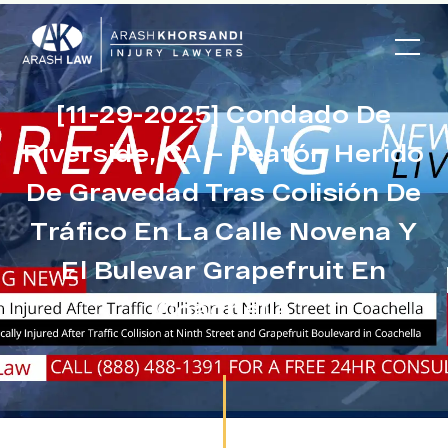
[11-29-2025] Condado De
Riverside, CA – Peatón Herido
De Gravedad Tras Colisión De
Tráfico En La Calle Novena Y
El Bulevar Grapefruit En
Coachella