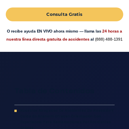
Consulta Gratis
O recibe ayuda EN VIVO ahora mismo — llama las
24 horas a
nuestra línea directa gratuita de accidentes
al
(888) 488-1391
Tabla de Contenidos
Nuestros Abogados De Accidentes De Resbalón Y
Caída En Anaheim Ofrecen Orientación Con
Experiencia Para Reclamaciones Por Accidentes
Graves