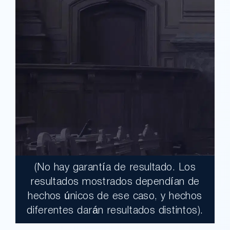
(No hay garantía de resultado. Los
$17,900,000.00
resultados mostrados dependían de
hechos únicos de ese caso, y hechos
Un jurado declaró al Condado de Los
diferentes darán resultados distintos).
Ángeles totalmente responsable de un
grave accidente que dejó a dos clientes