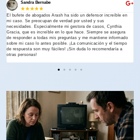
Sandra Bernabe
★
★
★
★
★
El bufete de abogados Arash ha sido un defensor increíble en
R
mi caso. Se preocupan de verdad por usted y sus
m
necesidades. Especialmente mi gestora de casos, Cynthia
A
Gracia, que es increíble en lo que hace. Siempre se asegura
t
de responder a todas mis preguntas y me mantiene informado
d
sobre mi caso lo antes posible. ¡La comunicación y el tiempo
C
de respuesta son muy fáciles! ¡Sin duda lo recomendaría a
n
otras personas!
f
h
p
e
e
e
A
d