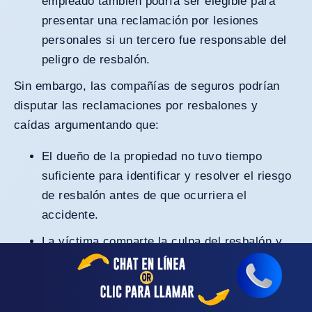
empleado también podría ser elegible para
presentar una reclamación por lesiones
personales si un tercero fue responsable del
peligro de resbalón.
Sin embargo, las compañías de seguros podrían
disputar las reclamaciones por resbalones y
caídas argumentando que:
El dueño de la propiedad no tuvo tiempo
suficiente para identificar y resolver el riesgo
de resbalón antes de que ocurriera el
accidente.
La víctima comparte la culpa del resbalón y
caída. Por ejemplo, debería haber notado el
peligro “abierto y obvio” o haber hecho caso a
advertencias como los letreros de piso