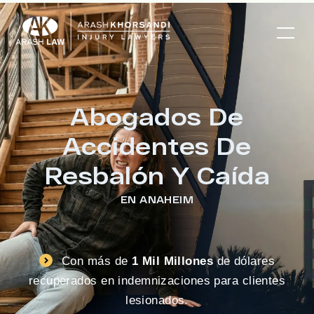
Abogados De
Accidentes De
Resbalón Y Caída
EN ANAHEIM
Con más de
1 Mil Millones
de dólares
recuperados en indemnizaciones para clientes
lesionados.