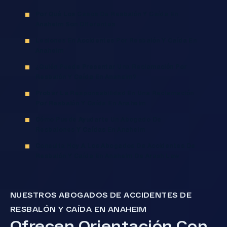
Por Qué Los Casos De Resbalón Y Caída En
Anaheim Son Diferentes
Lesiones En Accidentes Por Resbalón Y Caída En
Anaheim
¿Quién Puede Presentar Una Reclamación Por
Resbalón Y Caída En Anaheim?
Probar La Responsabilidad En Una Reclamación
Por Resbalón Y Caída En Anaheim
Cómo Puede Ayudarte Un Abogado De
Resbalones Y Caídas En Anaheim
Consulta Hoy A Los Abogados De Accidentes De
Resbalón Y Caída En Anaheim De Arash Law
NUESTROS ABOGADOS DE ACCIDENTES DE
RESBALÓN Y CAÍDA EN ANAHEIM
Ofrecen Orientación Con