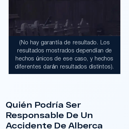
(No hay garantía de resultado. Los
$17,900,000.00
resultados mostrados dependían de
hechos únicos de ese caso, y hechos
Un jurado declaró al Condado de Los
diferentes darán resultados distintos).
Ángeles totalmente responsable de un
grave accidente que dejó a dos clientes
con necesidades médicas a largo plazo.
Quién Podría Ser
¿Tengo Un Caso?
Responsable De Un
Accidente De Alberca