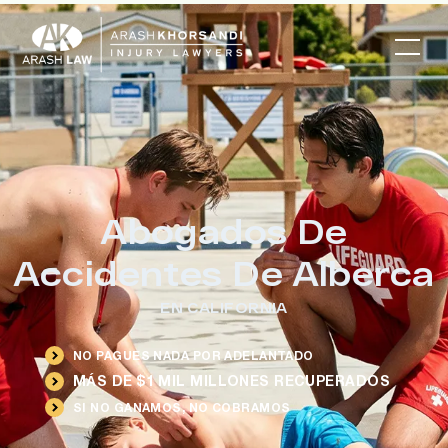
Abogados De
Accidentes De Alberca
EN CALIFORNIA
NO PAGUES NADA POR ADELANTADO
MÁS DE $1 MIL MILLONES RECUPERADOS
SI NO GANAMOS, NO COBRAMOS