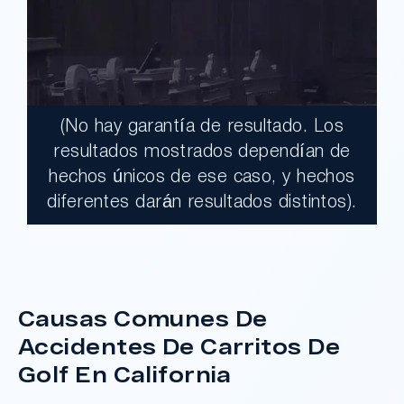
(No hay garantía de resultado. Los
$17,900,000.00
resultados mostrados dependían de
hechos únicos de ese caso, y hechos
Un jurado declaró al Condado de Los
diferentes darán resultados distintos).
Ángeles totalmente responsable de un
grave accidente que dejó a dos clientes
con necesidades médicas a largo plazo.
Causas Comunes De
¿Tengo Un Caso?
Accidentes De Carritos De
Golf En California