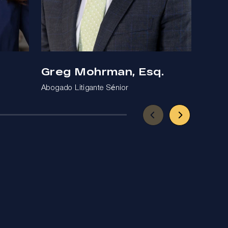
Greg Mohrman, Esq.
Ben
Abogado Litigante Sénior
Abogad