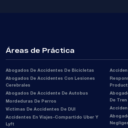
Áreas de Práctica
Abogados De Accidentes De Bicicletas
Accide
Abogados De Accidentes Con Lesiones
Responsabilidad Del
Cerebrales
Produc
Abogados De Accidente De Autobus
Abogados De Accidentes
De Tren
Mordeduras De Perros
Accide
Víctimas De Accidentes De DUI
Abogados De Muerte Por
Accidentes En Viajes-Compartido Uber Y
Neglige
Lyft