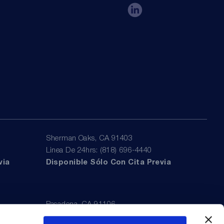
Sherman Oaks, CA 91403
Linea De 24hrs: (818) 696-4440
via
Disponible Sólo Con Cita Previa
Pasadena, CA 91106
Linea De 24hrs: (626) 723-3933