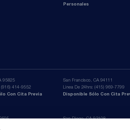
Personales
A 95825
San Francisco, CA 94111
: (916) 414-9552
Linea De 24hrs: (415) 969-7799
lo Con Cita Previa
Disponible Sólo Con Cita Pre
92505
San Diego, CA 92108
: (951) 530-4659
Linea De 24hrs: (619) 431-4840