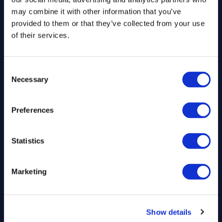
may combine it with other information that you’ve
provided to them or that they’ve collected from your use
of their services.
Arash Khorsandi, Esq.
Bria
Consent
Necessary
Selection
Fundador De Arash Law
Socio
Preferences
Statistics
Marketing
Conozca A Nuestro Equipo
Show details