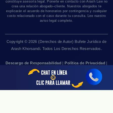
Contáctanos
Accidentes De Camiones
constituye asesoría legal. Ponerte en contacto con Arash Law no
Disponible Sólo Con Cita Previa
crea una relación abogado–cliente. Nuestros abogados te
Empleos
Abogados De Muerte Por Negligencia
explicarán el acuerdo de honorarios por contingencia y cualquier
costo relacionado con el caso durante tu consulta. Lee nuestro
Mapa Del Sitio
Sacramento, CA 95825
aviso legal completo.
Linea De 24hrs: (916) 414-9552
Pautas Editoriales
Disponible Sólo Con Cita Previa
Copyright © 2026 (Derechos de Autor) Bufete Jurídico de
San Francisco, CA 94111
Arash Khorsandi. Todos Los Derechos Reservados.
Linea De 24hrs: (415) 969-7799
Disponible Sólo Con Cita Previa
Descargo de Responsabilidad
|
Política de Privacidad
|
Accesibilidad
|
Empleos
|
Mapa Del Sitio
Sherman Oaks, CA 91403
Linea De 24hrs: (818) 696-4440
Disponible Sólo Con Cita Previa
San Jose, CA 95113
Linea De 24hrs: (408) 766-3161