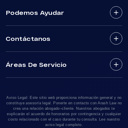
Abogados De Accidentes De Bicicletas
Podemos Ayudar
Abogados De Accidentes Con Lesiones
Cerebrales
Sobre Nosotros
Abogados De Accidente De Autobus
Contáctanos
Nuestros Abogados
Mordeduras De Perros
Areas De Practica
Víctimas De Accidentes De DUI
(888) 488-1391
Resultados De Casos
Accidentes En Viajes-Compartido Uber Y Lyft
Áreas De Servicio
Testimonios
Accidentes En Motocicleta
¿Tengo Un Caso?
Accidentes De Trafico Locales
Accidentes Peatonales
Los Angeles
, CA 90010
Blog De Lesiones Personales
Responsabilidad Del Producto
Charlemos
Linea De 24hrs: (213) 277-5878
Preguntas Frecuentes
Abogados De Accidentes De Tren
Linea De 24hrs: (310) 277-7529
Aviso Legal: Este sitio web proporciona información general y no
Contáctanos
Accidentes De Camiones
constituye asesoría legal. Ponerte en contacto con Arash Law no
Disponible Sólo Con Cita Previa
crea una relación abogado–cliente. Nuestros abogados te
Empleos
Abogados De Muerte Por Negligencia
explicarán el acuerdo de honorarios por contingencia y cualquier
costo relacionado con el caso durante tu consulta. Lee nuestro
Mapa Del Sitio
Sacramento, CA 95825
aviso legal completo.