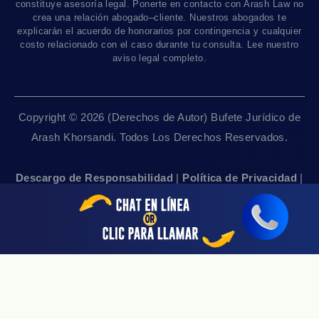
Contáctanos
Accidentes De Camiones
constituye asesoría legal. Ponerte en contacto con Arash Law no
Disponible Sólo Con Cita Previa
crea una relación abogado–cliente. Nuestros abogados te
Empleos
Abogados De Muerte Por Negligencia
explicarán el acuerdo de honorarios por contingencia y cualquier
costo relacionado con el caso durante tu consulta. Lee nuestro
Mapa Del Sitio
Sacramento, CA 95825
aviso legal completo.
Linea De 24hrs: (916) 414-9552
Pautas Editoriales
Disponible Sólo Con Cita Previa
Copyright © 2026 (Derechos de Autor) Bufete Jurídico de
San Francisco, CA 94111
Arash Khorsandi. Todos Los Derechos Reservados.
Linea De 24hrs: (415) 969-7799
Disponible Sólo Con Cita Previa
Descargo de Responsabilidad
|
Política de Privacidad
|
Accesibilidad
|
Empleos
|
Mapa Del Sitio
Sherman Oaks, CA 91403
Linea De 24hrs: (818) 696-4440
Disponible Sólo Con Cita Previa
San Jose, CA 95113
Linea De 24hrs: (408) 766-3161