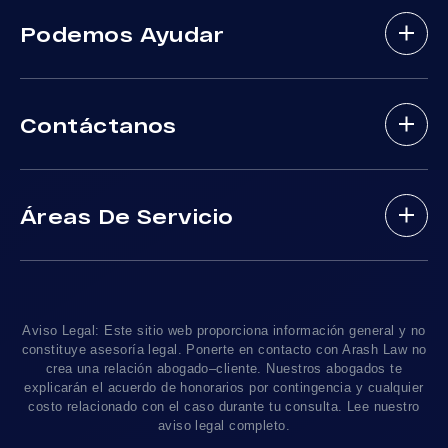
Abogados De Accidentes De Bicicletas
Podemos Ayudar
Abogados De Accidentes Con Lesiones
Cerebrales
Sobre Nosotros
Abogados De Accidente De Autobus
Contáctanos
Nuestros Abogados
Mordeduras De Perros
Areas De Practica
Víctimas De Accidentes De DUI
(888) 488-1391
Resultados De Casos
Accidentes En Viajes-Compartido Uber Y Lyft
Áreas De Servicio
Testimonios
Accidentes En Motocicleta
¿Tengo Un Caso?
Accidentes De Trafico Locales
Accidentes Peatonales
Los Angeles
, CA 90010
Blog De Lesiones Personales
Responsabilidad Del Producto
Charlemos
Linea De 24hrs: (213) 277-5878
Preguntas Frecuentes
Abogados De Accidentes De Tren
Linea De 24hrs: (310) 277-7529
Aviso Legal: Este sitio web proporciona información general y no
Contáctanos
Accidentes De Camiones
constituye asesoría legal. Ponerte en contacto con Arash Law no
Disponible Sólo Con Cita Previa
crea una relación abogado–cliente. Nuestros abogados te
Empleos
Abogados De Muerte Por Negligencia
explicarán el acuerdo de honorarios por contingencia y cualquier
costo relacionado con el caso durante tu consulta. Lee nuestro
Mapa Del Sitio
Sacramento, CA 95825
aviso legal completo.
Linea De 24hrs: (916) 414-9552
Pautas Editoriales