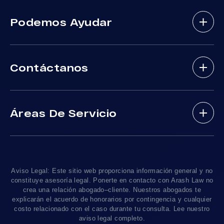
Abogados De Accidentes De Bicicletas
Podemos Ayudar
Abogados De Accidentes Con Lesiones
Cerebrales
Sobre Nosotros
Abogados De Accidente De Autobus
Contáctanos
Nuestros Abogados
Mordeduras De Perros
Areas De Practica
Víctimas De Accidentes De DUI
(888) 488-1391
Resultados De Casos
Accidentes En Viajes-Compartido Uber Y Lyft
Áreas De Servicio
Testimonios
Accidentes En Motocicleta
¿Tengo Un Caso?
Accidentes De Trafico Locales
Accidentes Peatonales
Los Angeles
, CA 90010
Blog De Lesiones Personales
Responsabilidad Del Producto
Charlemos
Linea De 24hrs: (213) 277-5878
Preguntas Frecuentes
Abogados De Accidentes De Tren
Linea De 24hrs: (310) 277-7529
Aviso Legal: Este sitio web proporciona información general y no
Contáctanos
Accidentes De Camiones
constituye asesoría legal. Ponerte en contacto con Arash Law no
Disponible Sólo Con Cita Previa
crea una relación abogado–cliente. Nuestros abogados te
Empleos
Abogados De Muerte Por Negligencia
explicarán el acuerdo de honorarios por contingencia y cualquier
costo relacionado con el caso durante tu consulta. Lee nuestro
Mapa Del Sitio
Sacramento, CA 95825
aviso legal completo.