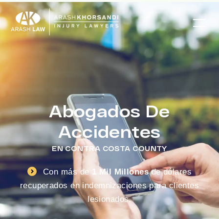
Abogados De
Accidentes
EN CONTRA COSTA COUNTY
Con más de
1 Mil Millones
de dólares
recuperados en indemnizaciones para clientes
lesionados.