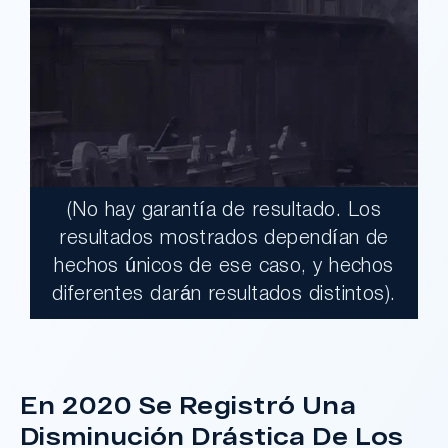
(No hay garantía de resultado. Los
$17,900,000.00
resultados mostrados dependían de
hechos únicos de ese caso, y hechos
Un jurado declaró al Condado de Los
diferentes darán resultados distintos).
Ángeles totalmente responsable de un
grave accidente que dejó a dos clientes
con necesidades médicas a largo plazo.
En 2020 Se Registró Una
Disminución Drástica De Los
¿Tengo Un Caso?