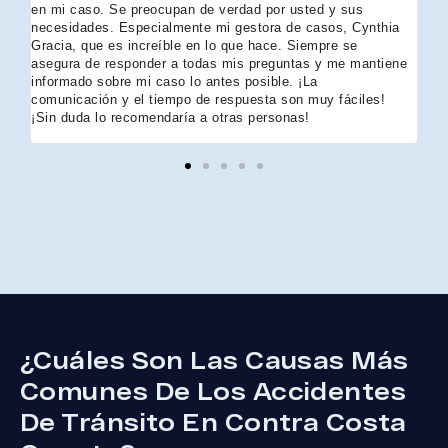
Me
en mi caso. Se preocupan de verdad por usted y sus
más
necesidades. Especialmente mi gestora de casos, Cynthia
Arl
Gracia, que es increíble en lo que hace. Siempre se
so
asegura de responder a todas mis preguntas y me mantiene
de
informado sobre mi caso lo antes posible. ¡La
ma
comunicación y el tiempo de respuesta son muy fáciles!
co
¡Sin duda lo recomendaría a otras personas!
Ad
no
qu
má
tu
su
es
co
¿Cuáles Son Las Causas Más
Comunes De Los Accidentes
De Tránsito En Contra Costa