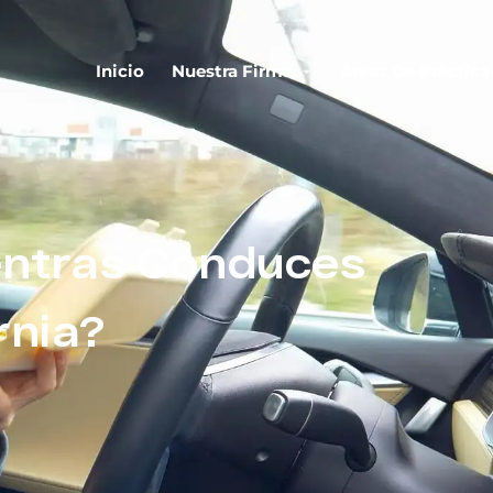
Inicio
Nuestra Firma
Áreas De Práctica
entras Conduces
rnia?