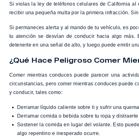
Si violas la ley de teléfonos celulares de California 
recibir una pequeña multa por la primera infracción. Si
Si permaneces alerta y al mando de tu vehículo, es poc
tu atención se desvían de conducir hacia algo más. 
detenerte en una señal de alto, y luego puede emitir un
¿Qué Hace Peligroso Comer Mie
Comer mientras conduces puede parecer una activida
circunstancias, pero comer mientras conduces puede co
y conducir, tales como:
Derramar líquido caliente sobre ti y sufrir una quem
Derramar comida o bebida sobre tu ropa y distraert
Sostener la comida en lugar del volante. Esto puede impedir que puedas maniobrar el vehículo cuando sea necesario, especialmente en situaciones en las que
algo repentino e inesperado ocurre.