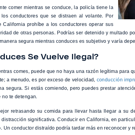
te comer mientras se conduce, la policía tiene la
 los conductores que se distraen al volante. Por
 California prohíbe a los conductores operar sus
idad de otras personas. Podrías ser detenido y multado po
manera segura mientras conduces es subjetivo y varía depe
uces Se Vuelve Ilegal?
tras comes, puede que no haya una razón legítima para que u
arte; a menudo, es por exceso de velocidad,
conducción impr
 segura. Si estás comiendo, pero puedes prestar atención,
e no te detengan.
mejor retrasando su comida para llevar hasta llegar a su
stracción significativa. Conducir en California, en particul
co. Un conductor distraído podría tardar más en reconocer y