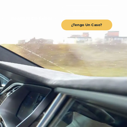
(888) 488-1391
Registro De Éxitos
¿Tengo Un Caso?