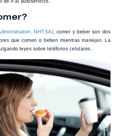
de ir al autoservicio.
Comer?
 Administration, NHTSA)
, comer y beber son dos
uctores que comen o beben mientras manejan. La
ulgando leyes sobre teléfonos celulares.