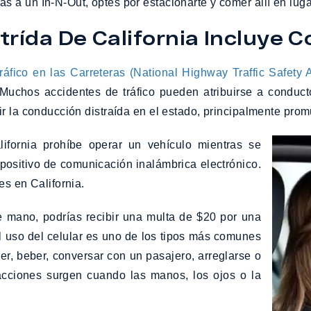
a un In-N-Out, optes por estacionarte y comer allí en lugar 
trída De California Incluye 
áfico en las Carreteras (National Highway Traffic Safety
r. Muchos accidentes de tráfico pueden atribuirse a cond
r la conducción distraída en el estado, principalmente prom
fornia prohíbe operar un vehículo mientras se
ispositivo de comunicación inalámbrica electrónico.
es en California.
e mano, podrías recibir una multa de $20 por una
El uso del celular es uno de los tipos más comunes
er, beber, conversar con un pasajero, arreglarse o
acciones surgen cuando las manos, los ojos o la