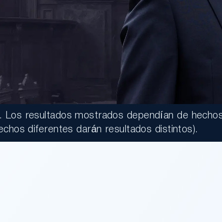
o. Los resultados mostrados dependían de hechos
echos diferentes darán resultados distintos).
000.00
mart parcialmente
ue clientes fueran
l dejado en el piso de