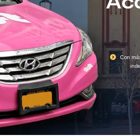
Ac
Con má
ind