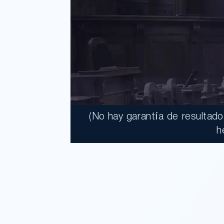
(No hay garantía de resultad
h
$41,950,
Un jurado declaró a Wal
responsable después de q
atacados con un bat de beisbo
ventas.