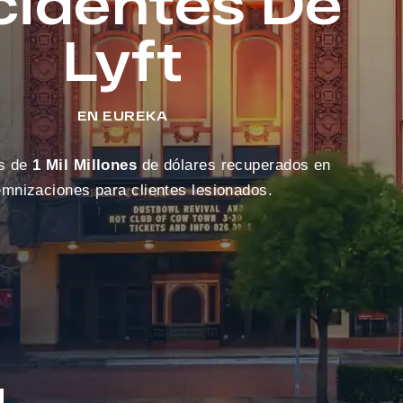
cidentes De
Lyft
EN EUREKA
s de
1 Mil Millones
de dólares recuperados en
emnizaciones para clientes lesionados.