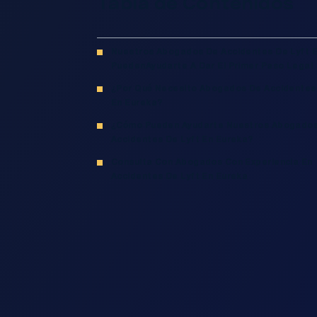
Tabla de Contenidos
Nuestros Abogados De Accidentes De Lyft 
PuedenAyudarte A Dar El Primer Paso Legal
¿Por Qué Necesito Abogados De Accidentes
En Eureka?
¿Cómo Pueden Ayudarte Nuestros Abogado
Accidentes De Lyft En Eureka?
Consulta Con Abogados Con Experiencia En
Accidentes De Lyft En Eureka