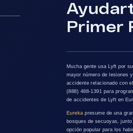
Ayudart
Primer 
En Eureka
 De Lyft
s De
Mucha gente usa Lyft por su
mayor número de lesiones y 
accidente relacionado con el
(888) 488-1391 para program
de accidentes de Lyft en E
Eureka
presume de una gran 
bosques de secuoyas, junto 
opción popular para los hab