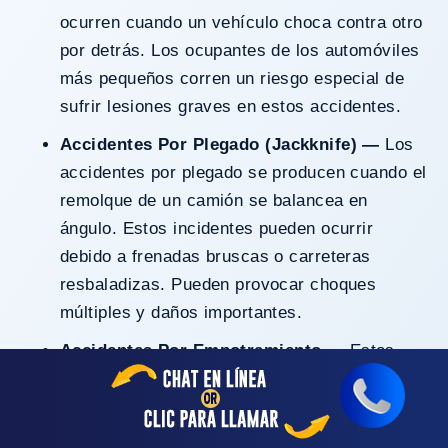
ocurren cuando un vehículo choca contra otro
por detrás. Los ocupantes de los automóviles
más pequeños corren un riesgo especial de
sufrir lesiones graves en estos accidentes.
Accidentes Por Plegado (Jackknife) —
Los
accidentes por plegado se producen cuando el
remolque de un camión se balancea en
ángulo. Estos incidentes pueden ocurrir
debido a frenadas bruscas o carreteras
resbaladizas. Pueden provocar choques
múltiples y daños importantes.
Accidentes Por Empotramiento —
Estos
accidentes mortales se producen cuando un
automóvil más pequeño se desliza por debajo
del remolque de un camión. A menudo se