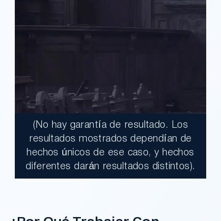
(No hay garantía de resultado. Los
$17,900,000.00
resultados mostrados dependían de
hechos únicos de ese caso, y hechos
Un jurado declaró al Condado de Los
diferentes darán resultados distintos).
Ángeles totalmente responsable de un
grave accidente que dejó a dos clientes
con necesidades médicas a largo plazo.
¿Por Qué Trabajar Con