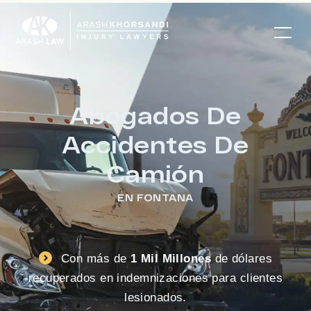
Abogados De
Accidentes De
Camión
EN FONTANA
Con más de
1 Mil Millones
de dólares
recuperados en indemnizaciones para clientes
lesionados.