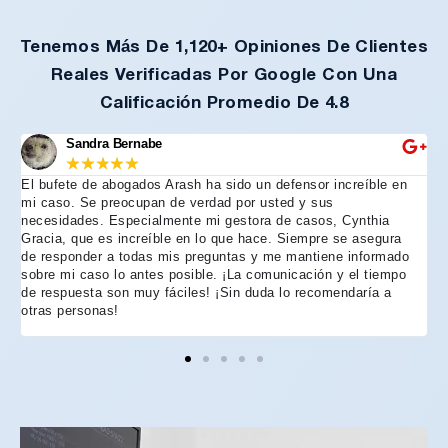
Tenemos Más De 1,120+ Opiniones De Clientes
Reales Verificadas Por Google Con Una
Calificación Promedio De 4.8
Sandra Bernabe
★
★
★
★
★
El bufete de abogados Arash ha sido un defensor increíble en
R
mi caso. Se preocupan de verdad por usted y sus
m
necesidades. Especialmente mi gestora de casos, Cynthia
A
Gracia, que es increíble en lo que hace. Siempre se asegura
t
de responder a todas mis preguntas y me mantiene informado
d
sobre mi caso lo antes posible. ¡La comunicación y el tiempo
C
de respuesta son muy fáciles! ¡Sin duda lo recomendaría a
n
otras personas!
f
h
p
e
e
e
A
d