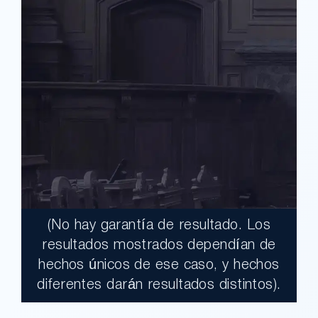
(No hay garantía de resultado. Los
$17,900,000.00
resultados mostrados dependían de
hechos únicos de ese caso, y hechos
Un jurado declaró al Condado de Los
diferentes darán resultados distintos).
Ángeles totalmente responsable de un
grave accidente que dejó a dos clientes