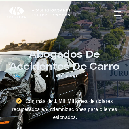
Abogados De
Accidentes De Carro
EN JURUPA VALLEY
Con más de
1 Mil Millones
de dólares
recuperados en indemnizaciones para clientes
lesionados.