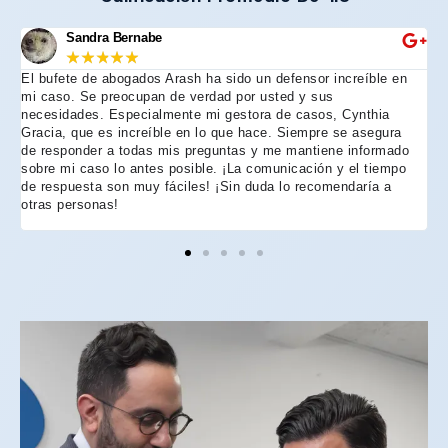
Sandra Bernabe
★
★
★
★
★
El bufete de abogados Arash ha sido un defensor increíble en
R
mi caso. Se preocupan de verdad por usted y sus
m
necesidades. Especialmente mi gestora de casos, Cynthia
A
Gracia, que es increíble en lo que hace. Siempre se asegura
t
de responder a todas mis preguntas y me mantiene informado
d
sobre mi caso lo antes posible. ¡La comunicación y el tiempo
C
de respuesta son muy fáciles! ¡Sin duda lo recomendaría a
n
otras personas!
f
h
p
e
e
e
A
d