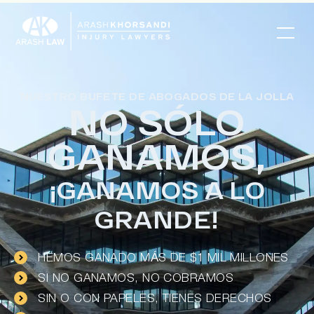
NUESTRO BUFETE DE ABOGADOS DE LA JOLLA
NO SÓLO
GANAMOS,
¡GANAMOS A LO
GRANDE!
HEMOS GANADO MÁS DE $1 MIL MILLONES
SI NO GANAMOS, NO COBRAMOS
SIN O CON PAPELES, TIENES DERECHOS