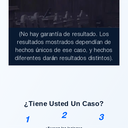
(No hay garantía de resultado. Los
$17,900,000.00
resultados mostrados dependían de
hechos únicos de ese caso, y hechos
Un jurado declaró al Condado de Los
diferentes darán resultados distintos).
Ángeles totalmente responsable de un
grave accidente que dejó a dos clientes
con necesidades médicas a largo plazo.
¿Tengo Un Caso?
¿Tiene Usted Un Caso?
2
3
1