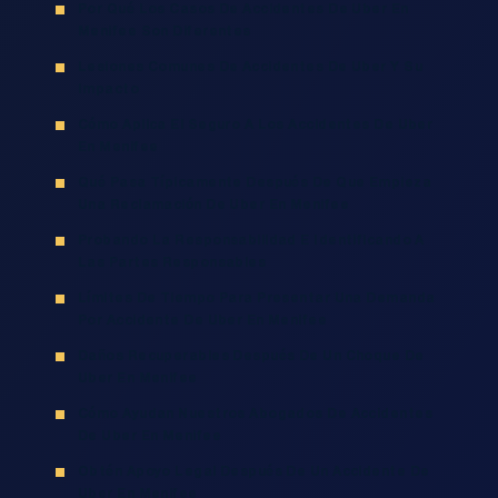
Por Qué Los Casos De Accidentes De Uber En
Menifee Son Diferentes
Lesiones Comunes De Accidentes De Uber Y Su
Impacto
Cómo Aplica El Seguro A Los Accidentes De Uber
En Menifee
Qué Pasa Típicamente Después De Que Empieza
Una Reclamación De Uber En Menifee
Probando La Responsabilidad E Identificando A
Las Partes Responsables
Límites De Tiempo Para Presentar Una Demanda
Por Accidente De Uber En Menifee
Daños Recuperables Después De Un Choque De
Uber En Menifee
Cómo Ayudan Nuestros Abogados De Accidentes
De Uber En Menifee
Obtén Apoyo Legal Después De Un Accidente De
Uber En Menifee