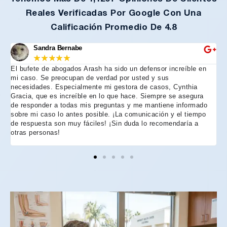
Reales Verificadas Por Google Con Una
Calificación Promedio De 4.8
Sandra Bernabe
★
★
★
★
★
El bufete de abogados Arash ha sido un defensor increíble en
R
mi caso. Se preocupan de verdad por usted y sus
m
necesidades. Especialmente mi gestora de casos, Cynthia
A
Gracia, que es increíble en lo que hace. Siempre se asegura
t
de responder a todas mis preguntas y me mantiene informado
d
sobre mi caso lo antes posible. ¡La comunicación y el tiempo
C
de respuesta son muy fáciles! ¡Sin duda lo recomendaría a
n
otras personas!
f
h
p
e
e
e
A
d