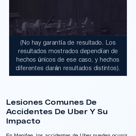
(No hay garantía de resultado. Los
$17,900,000.00
resultados mostrados dependían de
hechos únicos de ese caso, y hechos
Un jurado declaró al Condado de Los
diferentes darán resultados distintos).
Ángeles totalmente responsable de un
grave accidente que dejó a dos clientes
con necesidades médicas a largo plazo.
Lesiones Comunes De
Accidentes De Uber Y Su
¿Tengo Un Caso?
Impacto
En Menifee, los accidentes de Uber pueden ocurrir