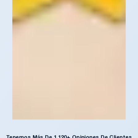
Tenemos Más De 1,120+ Opiniones De Clientes