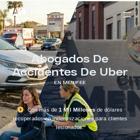
Abogados De
Accidentes De Uber
EN MENIFEE
Con más de
1 Mil Millones
de dólares
recuperados en indemnizaciones para clientes
lesionados.