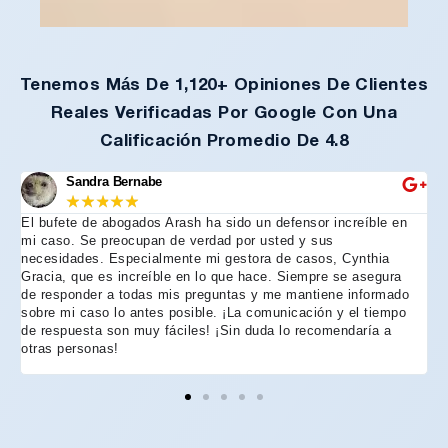
Tenemos Más De 1,120+ Opiniones De Clientes
Reales Verificadas Por Google Con Una
Calificación Promedio De 4.8
Sandra Bernabe
★
★
★
★
★
El bufete de abogados Arash ha sido un defensor increíble en
R
mi caso. Se preocupan de verdad por usted y sus
m
necesidades. Especialmente mi gestora de casos, Cynthia
A
Gracia, que es increíble en lo que hace. Siempre se asegura
t
de responder a todas mis preguntas y me mantiene informado
d
sobre mi caso lo antes posible. ¡La comunicación y el tiempo
C
de respuesta son muy fáciles! ¡Sin duda lo recomendaría a
n
otras personas!
f
h
p
e
e
e