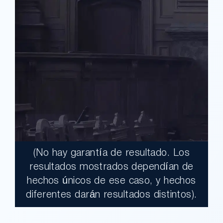
(No hay garantía de resultado. Los
$17,900,000.00
resultados mostrados dependían de
hechos únicos de ese caso, y hechos
Un jurado declaró al Condado de Los
diferentes darán resultados distintos).
Ángeles totalmente responsable de un
grave accidente que dejó a dos clientes