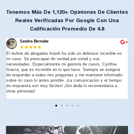
Tenemos Más De 1,120+ Opiniones De Clientes
Reales Verificadas Por Google Con Una
Calificación Promedio De 4.8
Sandra Bernabe
★
★
★
★
★
El bufete de abogados Arash ha sido un defensor increíble en
R
mi caso. Se preocupan de verdad por usted y sus
m
necesidades. Especialmente mi gestora de casos, Cynthia
A
Gracia, que es increíble en lo que hace. Siempre se asegura
t
de responder a todas mis preguntas y me mantiene informado
d
sobre mi caso lo antes posible. ¡La comunicación y el tiempo
C
de respuesta son muy fáciles! ¡Sin duda lo recomendaría a
n
otras personas!
f
h
p
e
e
e
A
d