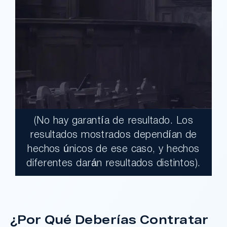
(No hay garantía de resultado. Los
$17,900,000.00
resultados mostrados dependían de
hechos únicos de ese caso, y hechos
Un jurado declaró al Condado de Los
diferentes darán resultados distintos).
Ángeles totalmente responsable de un
grave accidente que dejó a dos clientes
con necesidades médicas a largo plazo.
¿Por Qué Deberías Contratar