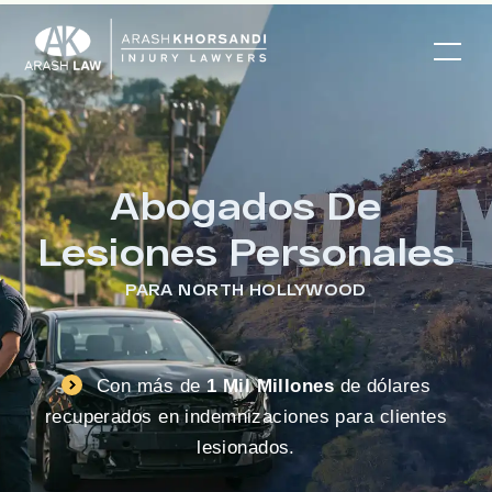
Abogados De
Lesiones Personales
PARA NORTH HOLLYWOOD
Con más de
1 Mil Millones
de dólares
recuperados en indemnizaciones para clientes
lesionados.