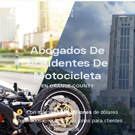
Abogados De
Accidentes De
Motocicleta
EN ORANGE COUNTY
Con más de
1 Mil Millones
de dólares
recuperados en indemnizaciones para clientes
lesionados.