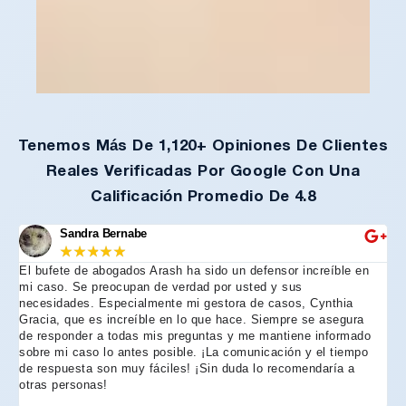
Tenemos Más De 1,120+ Opiniones De Clientes
Reales Verificadas Por Google Con Una
Calificación Promedio De 4.8
Sandra Bernabe
★
★
★
★
★
El bufete de abogados Arash ha sido un defensor increíble en
R
mi caso. Se preocupan de verdad por usted y sus
m
necesidades. Especialmente mi gestora de casos, Cynthia
A
Gracia, que es increíble en lo que hace. Siempre se asegura
t
de responder a todas mis preguntas y me mantiene informado
d
sobre mi caso lo antes posible. ¡La comunicación y el tiempo
C
de respuesta son muy fáciles! ¡Sin duda lo recomendaría a
n
otras personas!
f
h