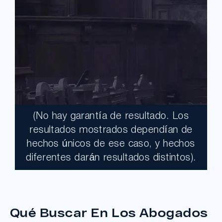
(No hay garantía de resultado. Los
$17,900,000.00
resultados mostrados dependían de
hechos únicos de ese caso, y hechos
Un jurado declaró al Condado de Los
diferentes darán resultados distintos).
Ángeles totalmente responsable de un
grave accidente que dejó a dos clientes
con necesidades médicas a largo plazo.
Qué Buscar En Los Abogados