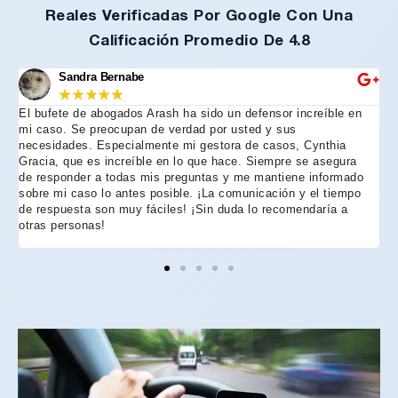
Reales Verificadas Por Google Con Una
Calificación Promedio De 4.8
Sandra Bernabe
★
★
★
★
★
El bufete de abogados Arash ha sido un defensor increíble en
R
mi caso. Se preocupan de verdad por usted y sus
m
necesidades. Especialmente mi gestora de casos, Cynthia
A
Gracia, que es increíble en lo que hace. Siempre se asegura
t
de responder a todas mis preguntas y me mantiene informado
d
sobre mi caso lo antes posible. ¡La comunicación y el tiempo
C
de respuesta son muy fáciles! ¡Sin duda lo recomendaría a
n
otras personas!
f
h
p
e
e
e
A
d