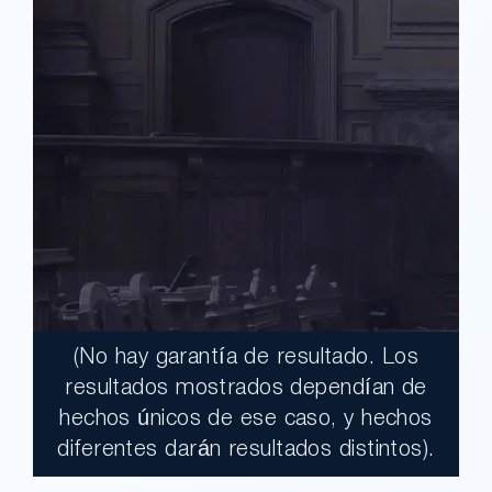
(No hay garantía de resultado. Los
$17,900,000.00
resultados mostrados dependían de
hechos únicos de ese caso, y hechos
Un jurado declaró al Condado de Los
diferentes darán resultados distintos).
Ángeles totalmente responsable de un
grave accidente que dejó a dos clientes