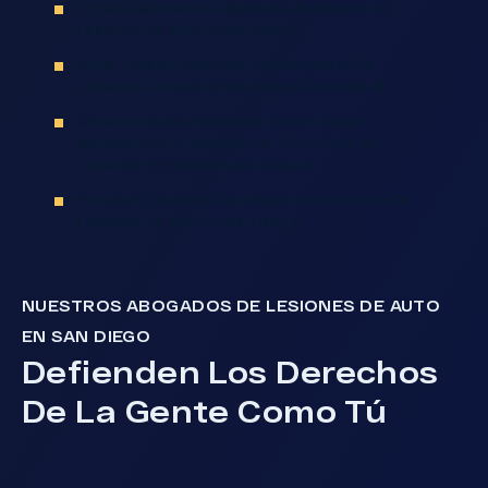
Por Qué Contratar A Nuestros Abogados De
Lesiones De Auto En San Diego
Cómo Pueden Ayudarme Los Abogados De
Lesiones De Auto En San Diego Cerca De Mí
Cómo Nuestros Abogados De San Diego
Demuestran La Negligencia En Un Caso De
Lesiones Por Accidentes De Auto
Ponte En Contacto Con Nuestros Abogados De
Lesiones De Auto En San Diego
NUESTROS ABOGADOS DE LESIONES DE AUTO
EN SAN DIEGO
Defienden Los Derechos
De La Gente Como Tú