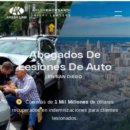
Abogados De
Lesiones De Auto
EN SAN DIEGO
Con más de
1 Mil Millones
de dólares
recuperados en indemnizaciones para clientes
lesionados.