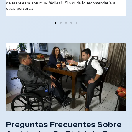
de respuesta son muy fáciles! ¡Sin duda lo recomendaría a
n
otras personas!
f
h
p
e
e
e
A
d
Preguntas Frecuentes Sobre