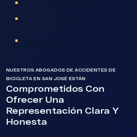
Cómo Pueden Ayudar Los Abogados De
Accidentes De Bicicleta En San José
Por Qué Contratar A Los Abogados De
Accidentes De Bicicleta En San José De Arash
Law
Contacta A Nuestros Abogados De Accidentes De
Bicicleta En San José
NUESTROS ABOGADOS DE ACCIDENTES DE
BICICLETA EN SAN JOSÉ ESTÁN
Comprometidos Con
Ofrecer Una
Representación Clara Y
Honesta