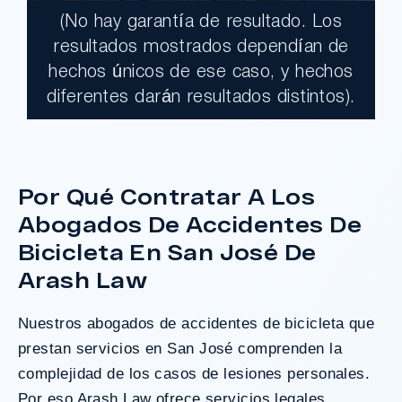
(No hay garantía de resultado. Los
$17,900,000.00
resultados mostrados dependían de
hechos únicos de ese caso, y hechos
Un jurado declaró al Condado de Los
diferentes darán resultados distintos).
Ángeles totalmente responsable de un
grave accidente que dejó a dos clientes
con necesidades médicas a largo plazo.
Por Qué Contratar A Los
Abogados De Accidentes De
¿Tengo Un Caso?
Bicicleta En San José De
Arash Law
Nuestros abogados de accidentes de bicicleta que
prestan servicios en
San José
comprenden la
complejidad de los casos de lesiones personales.
Por eso Arash Law ofrece servicios legales