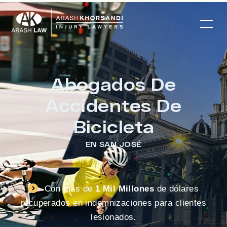
Abogados De
Accidentes De
Bicicleta
EN SAN JOSÉ
Con más de
1 Mil Millones
de dólares
recuperados en indemnizaciones para clientes
lesionados.