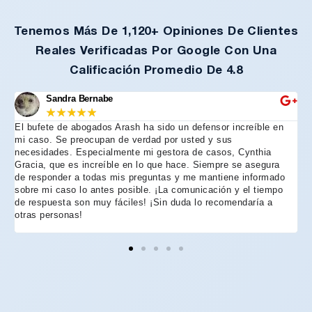
Tenemos Más De 1,120+ Opiniones De Clientes
Reales Verificadas Por Google Con Una
Calificación Promedio De 4.8
Sandra Bernabe
★
★
★
★
★
El bufete de abogados Arash ha sido un defensor increíble en
R
mi caso. Se preocupan de verdad por usted y sus
m
necesidades. Especialmente mi gestora de casos, Cynthia
A
Gracia, que es increíble en lo que hace. Siempre se asegura
t
de responder a todas mis preguntas y me mantiene informado
d
sobre mi caso lo antes posible. ¡La comunicación y el tiempo
C
de respuesta son muy fáciles! ¡Sin duda lo recomendaría a
n
otras personas!
f
h
p
e
e
e
A
d