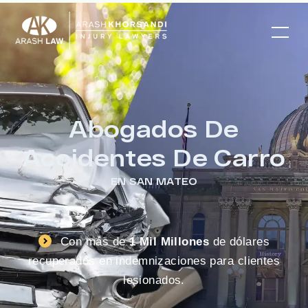
Abogados De
Accidentes De Carro
EN SAN MATEO
Con más de
1 Mil Millones
de dólares
recuperados en indemnizaciones para clientes
lesionados.