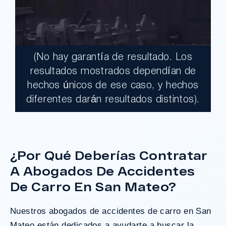
(No hay garantía de resultado. Los
$17,900,000.00
resultados mostrados dependían de
hechos únicos de ese caso, y hechos
Un jurado declaró al Condado de Los
diferentes darán resultados distintos).
Ángeles totalmente responsable de un
grave accidente que dejó a dos clientes
con necesidades médicas a largo plazo.
¿Por Qué Deberías Contratar
A Abogados De Accidentes
¿Tengo Un Caso?
De Carro En San Mateo?
Nuestros abogados de accidentes de carro en San
Mateo están dedicados a ayudarte a buscar la