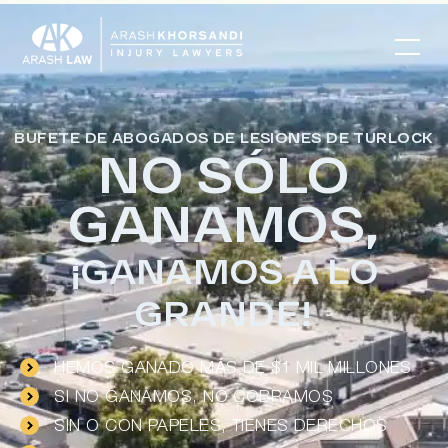
BUFETE DE ABOGADOS DE LESIONES DE TURLOCK
NO SÓLO
GANAMOS,
¡GANAMOS A LO
GRANDE!
HEMOS GANADO MÁS DE $1 MIL MILLONES
SI NO GANAMOS, NO COBRAMOS
SIN O CON PAPELES, TIENES DERECHOS