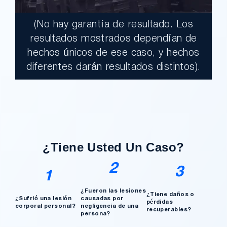
(No hay garantía de resultado. Los
$17,900,000.00
resultados mostrados dependían de
hechos únicos de ese caso, y hechos
Un jurado declaró al Condado de Los
diferentes darán resultados distintos).
Ángeles totalmente responsable de un
grave accidente que dejó a dos clientes
con necesidades médicas a largo plazo.
¿Tengo Un Caso?
¿Tiene Usted Un Caso?
2
3
1
¿Fueron las lesiones
¿Tiene daños o
¿Sufrió una lesión
causadas por
pérdidas
corporal personal?
negligencia de una
recuperables?
persona?