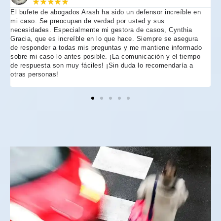
★
★
★
★
★
El bufete de abogados Arash ha sido un defensor increíble en
R
mi caso. Se preocupan de verdad por usted y sus
m
necesidades. Especialmente mi gestora de casos, Cynthia
A
Gracia, que es increíble en lo que hace. Siempre se asegura
t
de responder a todas mis preguntas y me mantiene informado
d
sobre mi caso lo antes posible. ¡La comunicación y el tiempo
C
de respuesta son muy fáciles! ¡Sin duda lo recomendaría a
n
otras personas!
f
h
p
e
e
e
A
d