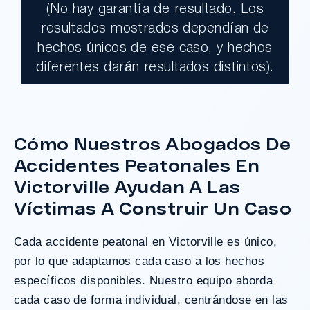
(No hay garantía de resultado. Los
$17,900,000.00
resultados mostrados dependían de
hechos únicos de ese caso, y hechos
Un jurado declaró al Condado de Los
diferentes darán resultados distintos).
Ángeles totalmente responsable de un
grave accidente que dejó a dos clientes
con necesidades médicas a largo plazo.
Cómo Nuestros Abogados De
Accidentes Peatonales En
¿Tengo Un Caso?
Victorville Ayudan A Las
Víctimas A Construir Un Caso
Cada accidente peatonal en Victorville es único,
por lo que adaptamos cada caso a los hechos
específicos disponibles. Nuestro equipo aborda
cada caso de forma individual, centrándose en las