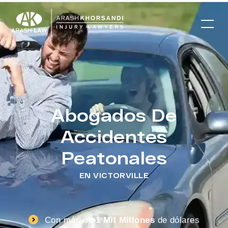
Abogados De
Accidentes
Peatonales
EN VICTORVILLE
Con más de
1 Mil Millones
de dólares