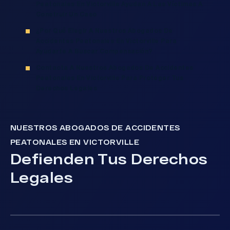
Peatonales En Victorville Ayudan A Las Víctimas A
Construir Un Caso
¿Por Qué Elegir A Nuestros Abogados De
Accidentes Peatonales En Victorville Para
Ayudarte A Buscar Compensación?
Contacta A Nuestros Abogados De Accidentes
Peatonales En Victorville Para Proteger Tus
Derechos Legales
NUESTROS ABOGADOS DE ACCIDENTES
PEATONALES EN VICTORVILLE
Defienden Tus Derechos
Legales