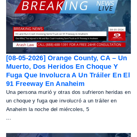
[08-05-2026] Orange County, CA – Un
Muerto, Dos Heridos En Choque Y
Fuga Que Involucra A Un Tráiler En El
91 Freeway En Anaheim
Una persona murió y otras dos sufrieron heridas en
un choque y fuga que involucró a un tráiler en
Anaheim la noche del miércoles, 5
...