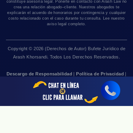
Contáctanos
Accidentes De Camiones
constituye asesoría legal. Ponerte en contacto con Arash Law no
Disponible Sólo Con Cita Previa
crea una relación abogado–cliente. Nuestros abogados te
Empleos
Abogados De Muerte Por Negligencia
explicarán el acuerdo de honorarios por contingencia y cualquier
costo relacionado con el caso durante tu consulta. Lee nuestro
Mapa Del Sitio
Sacramento, CA 95825
aviso legal completo.
Linea De 24hrs: (916) 414-9552
Pautas Editoriales
Disponible Sólo Con Cita Previa
Copyright © 2026 (Derechos de Autor) Bufete Jurídico de
San Francisco, CA 94111
Arash Khorsandi. Todos Los Derechos Reservados.
Linea De 24hrs: (415) 969-7799
Disponible Sólo Con Cita Previa
Descargo de Responsabilidad
|
Política de Privacidad
|
Accesibilidad
|
Empleos
|
Mapa Del Sitio
Sherman Oaks, CA 91403
Linea De 24hrs: (818) 696-4440
Disponible Sólo Con Cita Previa
San Jose, CA 95113
Linea De 24hrs: (408) 766-3161