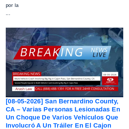
por la
...
[08-05-2026] San Bernardino County,
CA – Varias Personas Lesionadas En
Un Choque De Varios Vehículos Que
Involucró A Un Tráiler En El Cajon