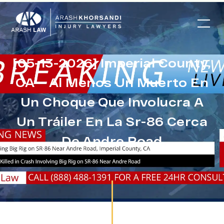
[05-13-2026] Imperial County,
CA – Al Menos Un Muerto En
Un Choque Que Involucra A
Un Tráiler En La Sr-86 Cerca
De Andre Road