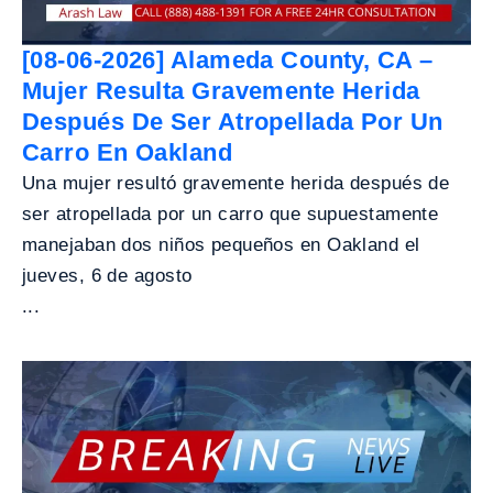
[08-06-2026] Alameda County, CA –
Mujer Resulta Gravemente Herida
Después De Ser Atropellada Por Un
Carro En Oakland
Una mujer resultó gravemente herida después de
ser atropellada por un carro que supuestamente
manejaban dos niños pequeños en Oakland el
jueves, 6 de agosto
...