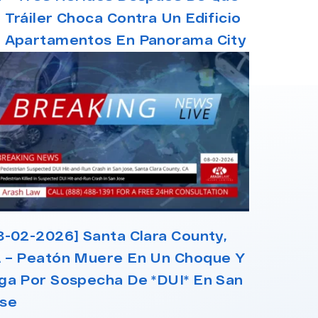
 Tráiler Choca Contra Un Edificio
 Apartamentos En Panorama City
8-02-2026] Santa Clara County,
 – Peatón Muere En Un Choque Y
ga Por Sospecha De *DUI* En San
se