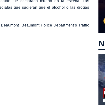
 peatón fue declarado muerto en la escena. Las
ediatas que sugieran que el alcohol o las drogas
e Beaumont (Beaumont Police Department’s Traffic
N