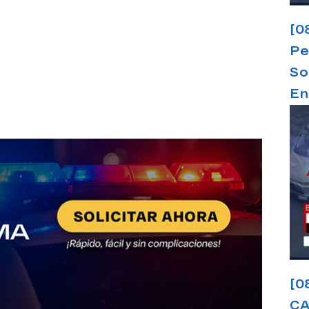
[0
Pe
So
En
[0
CA