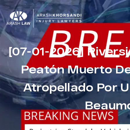
[07-01-2026] Rivers
Peatón Muerto De
Atropellado Por U
Beaum