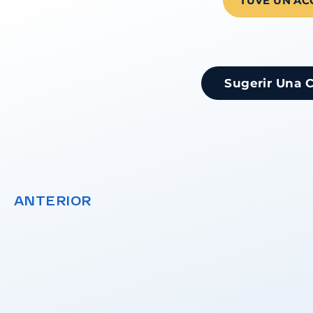
TUVE UN AC
Sugerir Una 
ANTERIOR