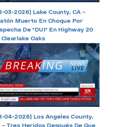
8-03-2026] Lake County, CA –
atón Muerto En Choque Por
specha De *DUI* En Highway 20
 Clearlake Oaks
8-04-2026] Los Angeles County,
 – Tres Heridos Después De Que