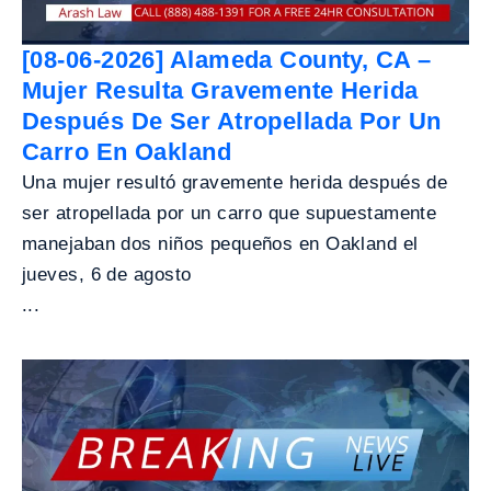
[08-06-2026] Alameda County, CA –
Mujer Resulta Gravemente Herida
Después De Ser Atropellada Por Un
Carro En Oakland
Una mujer resultó gravemente herida después de
ser atropellada por un carro que supuestamente
manejaban dos niños pequeños en Oakland el
jueves, 6 de agosto
...