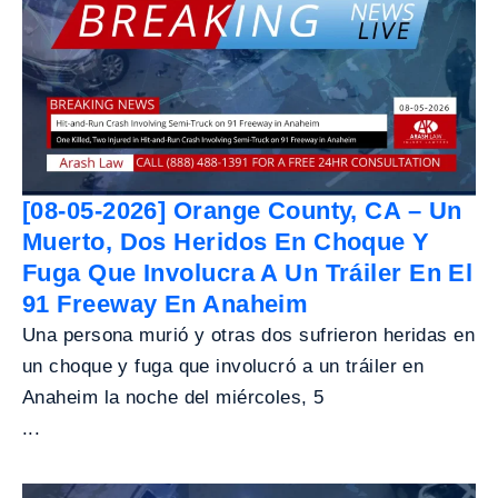
[08-05-2026] Orange County, CA – Un
Muerto, Dos Heridos En Choque Y
Fuga Que Involucra A Un Tráiler En El
91 Freeway En Anaheim
Una persona murió y otras dos sufrieron heridas en
un choque y fuga que involucró a un tráiler en
Anaheim la noche del miércoles, 5
...