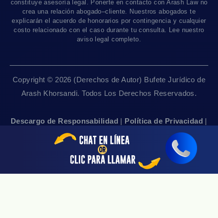
Contáctanos
Accidentes De Camiones
constituye asesoría legal. Ponerte en contacto con Arash Law no
Disponible Sólo Con Cita Previa
crea una relación abogado–cliente. Nuestros abogados te
Empleos
Abogados De Muerte Por Negligencia
explicarán el acuerdo de honorarios por contingencia y cualquier
costo relacionado con el caso durante tu consulta. Lee nuestro
Mapa Del Sitio
Sacramento, CA 95825
aviso legal completo.
Linea De 24hrs: (916) 414-9552
Pautas Editoriales
Disponible Sólo Con Cita Previa
Copyright © 2026 (Derechos de Autor) Bufete Jurídico de
San Francisco, CA 94111
Arash Khorsandi. Todos Los Derechos Reservados.
Linea De 24hrs: (415) 969-7799
Disponible Sólo Con Cita Previa
Descargo de Responsabilidad
|
Política de Privacidad
|
Accesibilidad
|
Empleos
|
Mapa Del Sitio
Sherman Oaks, CA 91403
Linea De 24hrs: (818) 696-4440
Disponible Sólo Con Cita Previa
San Jose, CA 95113
Linea De 24hrs: (408) 766-3161