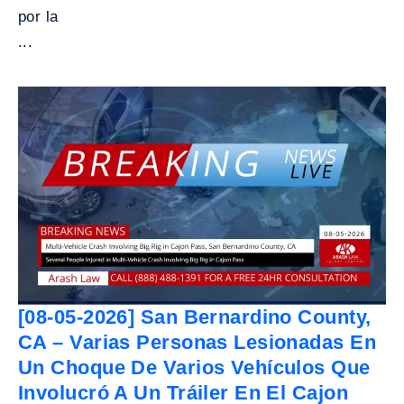
por la
...
[08-05-2026] San Bernardino County,
CA – Varias Personas Lesionadas En
Un Choque De Varios Vehículos Que
Involucró A Un Tráiler En El Cajon