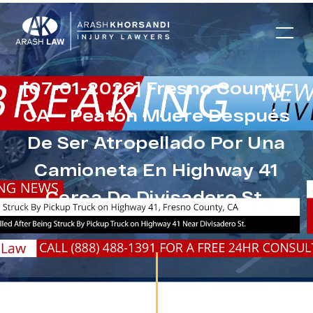
[07-01-2026] Fresno County,
CA – Peatón Muere Después
De Ser Atropellado Por Una
Camioneta En Highway 41
Cerca De Divisadero St.